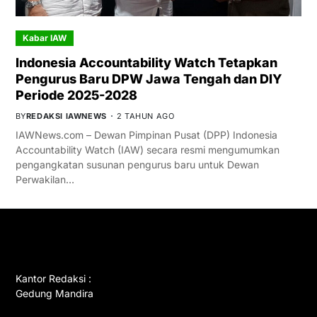
Kabar IAW
Indonesia Accountability Watch Tetapkan
Pengurus Baru DPW Jawa Tengah dan DIY
Periode 2025-2028
BY
REDAKSI IAWNEWS
2 TAHUN AGO
IAWNews.com – Dewan Pimpinan Pusat (DPP) Indonesia
Accountability Watch (IAW) secara resmi mengumumkan
pengangkatan susunan pengurus baru untuk Dewan
Perwakilan…
GET IN TOUCH
Kantor Redaksi :
Gedung Mandira