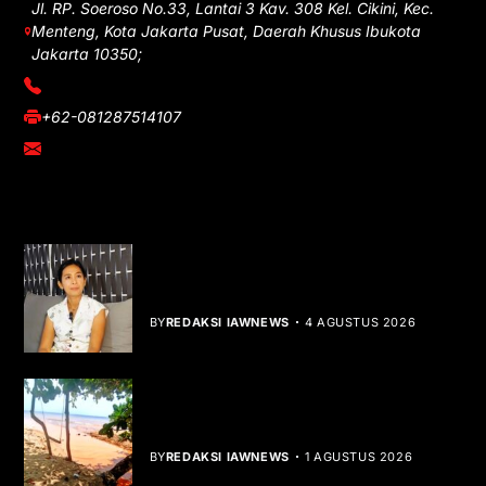
Jl. RP. Soeroso No.33, Lantai 3 Kav. 308 Kel. Cikini, Kec.
Menteng, Kota Jakarta Pusat, Daerah Khusus Ibukota
Jakarta 10350;
(021) 3908026
+62-081287514107
adm@iawnews.com
YOU MIGHT LIKE
Rocha Gibson Debut Lewat Single
Dibalik Tawaku Bergenre Slow Rock
BY
REDAKSI IAWNEWS
4 AGUSTUS 2026
Teluk Mata Ikan Keruh, Nelayan Soroti
Dampak Cut and Fill
BY
REDAKSI IAWNEWS
1 AGUSTUS 2026