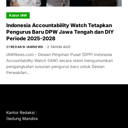
Kabar IAW
Indonesia Accountability Watch Tetapkan
Pengurus Baru DPW Jawa Tengah dan DIY
Periode 2025-2028
BY
REDAKSI IAWNEWS
2 TAHUN AGO
IAWNews.com – Dewan Pimpinan Pusat (DPP) Indonesia
Accountability Watch (IAW) secara resmi mengumumkan
pengangkatan susunan pengurus baru untuk Dewan
Perwakilan…
GET IN TOUCH
Kantor Redaksi :
Gedung Mandira