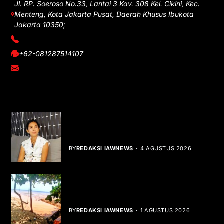
Jl. RP. Soeroso No.33, Lantai 3 Kav. 308 Kel. Cikini, Kec.
Menteng, Kota Jakarta Pusat, Daerah Khusus Ibukota
Jakarta 10350;
(021) 3908026
+62-081287514107
adm@iawnews.com
YOU MIGHT LIKE
Rocha Gibson Debut Lewat Single
Dibalik Tawaku Bergenre Slow Rock
BY
REDAKSI IAWNEWS
4 AGUSTUS 2026
Teluk Mata Ikan Keruh, Nelayan Soroti
Dampak Cut and Fill
BY
REDAKSI IAWNEWS
1 AGUSTUS 2026