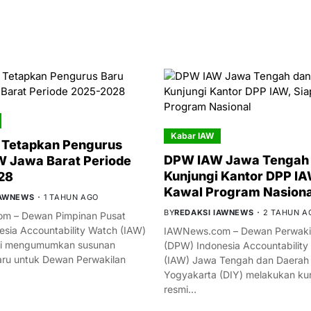
Kabar IAW
 Tetapkan Pengurus
DPW IAW Jawa Tengah 
 Jawa Barat Periode
Kunjungi Kantor DPP IA
28
Kawal Program Nasiona
IAWNEWS
1 TAHUN AGO
BY
REDAKSI IAWNEWS
2 TAHUN A
m – Dewan Pimpinan Pusat
esia Accountability Watch (IAW)
IAWNews.com – Dewan Perwakil
mi mengumumkan susunan
(DPW) Indonesia Accountability
ru untuk Dewan Perwakilan
(IAW) Jawa Tengah dan Daerah
Yogyakarta (DIY) melakukan ku
resmi…