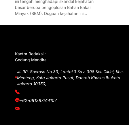
ini tengah menghadapi skandal kejahatan
besar berupa pengoplosan Bahan Bakar
Minyak (BBM). Dugaan kejahatan ini…
GET IN TOUCH
Kantor Redaksi :
Gedung Mandira
Jl. RP. Soeroso No.33, Lantai 3 Kav. 308 Kel. Cikini, Kec.
Menteng, Kota Jakarta Pusat, Daerah Khusus Ibukota
Jakarta 10350;
(021) 3908026
+62-081287514107
adm@iawnews.com