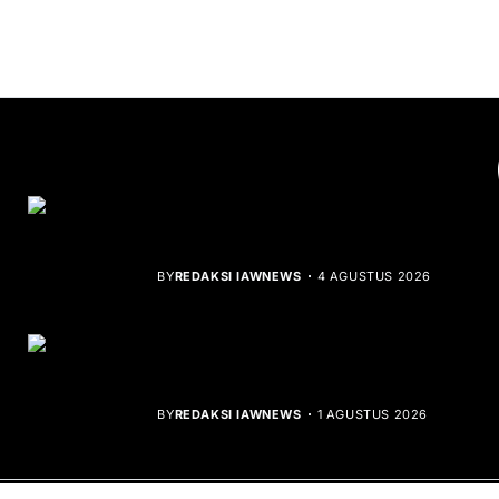
YOU MIGHT LIKE
Rocha Gibson Debut Lewat Single
Dibalik Tawaku Bergenre Slow Rock
BY
REDAKSI IAWNEWS
4 AGUSTUS 2026
Teluk Mata Ikan Keruh, Nelayan Soroti
Dampak Cut and Fill
BY
REDAKSI IAWNEWS
1 AGUSTUS 2026