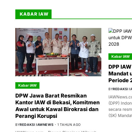
KABAR IAW
Kabar IAW
DPP IAW 
Mandat 
Periode
Kabar IAW
BY
REDAKSI 
DPW Jawa Barat Resmikan
IAWNews.co
Kantor IAW di Bekasi, Komitmen
(DPP) Indon
Awal untuk Kawal Birokrasi dan
secara resm
(SK) Manda
Perangi Korupsi
BY
REDAKSI IAWNEWS
1 TAHUN AGO