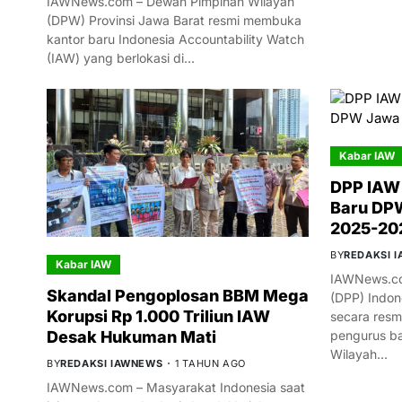
IAWNews.com – Dewan Pimpinan Wilayah
(DPW) Provinsi Jawa Barat resmi membuka
kantor baru Indonesia Accountability Watch
(IAW) yang berlokasi di…
Kabar IAW
DPP IAW
Baru DPW
2025-20
BY
REDAKSI 
Kabar IAW
IAWNews.co
Skandal Pengoplosan BBM Mega
(DPP) Indon
Korupsi Rp 1.000 Triliun IAW
secara res
Desak Hukuman Mati
pengurus ba
Wilayah…
BY
REDAKSI IAWNEWS
1 TAHUN AGO
IAWNews.com – Masyarakat Indonesia saat