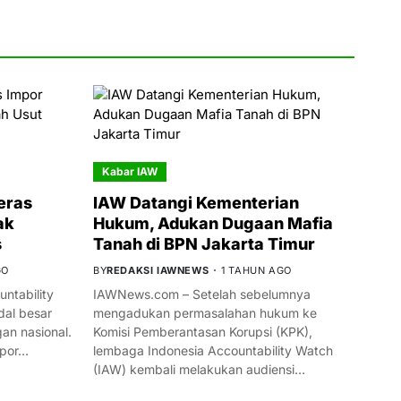
Kabar IAW
eras
IAW Datangi Kementerian
ak
Hukum, Adukan Dugaan Mafia
s
Tanah di BPN Jakarta Timur
GO
BY
REDAKSI IAWNEWS
1 TAHUN AGO
ntability
IAWNews.com – Setelah sebelumnya
al besar
mengadukan permasalahan hukum ke
n nasional.
Komisi Pemberantasan Korupsi (KPK),
mpor…
lembaga Indonesia Accountability Watch
(IAW) kembali melakukan audiensi…