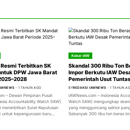
Kabar IAW
Resmi Terbitkan SK
Skandal 300 Ribu Ton B
untuk DPW Jawa Barat
Impor Berkutu IAW Des
 2025–2028
Pemerintah Usut Tunta
IAWNEWS
1 TAHUN AGO
BY
REDAKSI IAWNEWS
1 TAHUN A
m – Dewan Pimpinan Pusat
IAWNews.com – Indonesia Accou
esia Accountability Watch (IAW)
Watch (IAW) mengungkap skand
i menerbitkan Surat Keputusan
yang mengguncang sektor panga
t untuk kepengurusan baru…
Sebanyak 300 ribu ton beras i