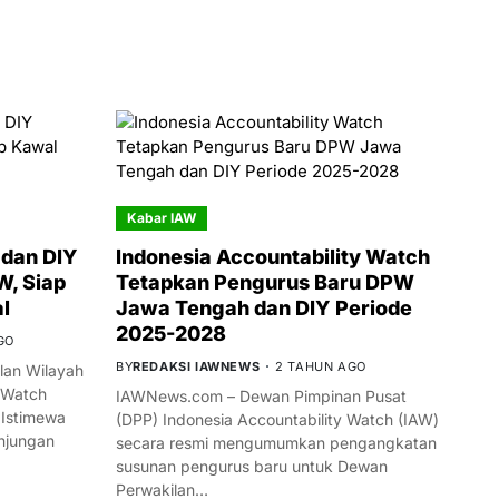
Kabar IAW
dan DIY
Indonesia Accountability Watch
W, Siap
Tetapkan Pengurus Baru DPW
l
Jawa Tengah dan DIY Periode
2025-2028
GO
BY
REDAKSI IAWNEWS
2 TAHUN AGO
an Wilayah
 Watch
IAWNews.com – Dewan Pimpinan Pusat
 Istimewa
(DPP) Indonesia Accountability Watch (IAW)
njungan
secara resmi mengumumkan pengangkatan
susunan pengurus baru untuk Dewan
Perwakilan…