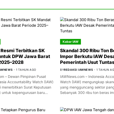
Kabar IAW
Resmi Terbitkan SK
Skandal 300 Ribu Ton B
untuk DPW Jawa Barat
Impor Berkutu IAW Des
 2025–2028
Pemerintah Usut Tunta
IAWNEWS
1 TAHUN AGO
BY
REDAKSI IAWNEWS
1 TAHUN A
m – Dewan Pimpinan Pusat
IAWNews.com – Indonesia Accou
esia Accountability Watch (IAW)
Watch (IAW) mengungkap skand
i menerbitkan Surat Keputusan
yang mengguncang sektor panga
t untuk kepengurusan baru…
Sebanyak 300 ribu ton beras i