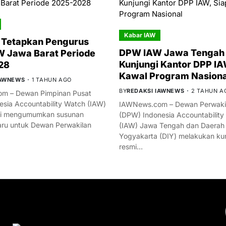
Kabar IAW
 Tetapkan Pengurus
DPW IAW Jawa Tengah 
 Jawa Barat Periode
Kunjungi Kantor DPP IA
28
Kawal Program Nasiona
IAWNEWS
1 TAHUN AGO
BY
REDAKSI IAWNEWS
2 TAHUN A
m – Dewan Pimpinan Pusat
esia Accountability Watch (IAW)
IAWNews.com – Dewan Perwakil
mi mengumumkan susunan
(DPW) Indonesia Accountability
ru untuk Dewan Perwakilan
(IAW) Jawa Tengah dan Daerah
Yogyakarta (DIY) melakukan ku
resmi…
YOU MIGHT LIKE