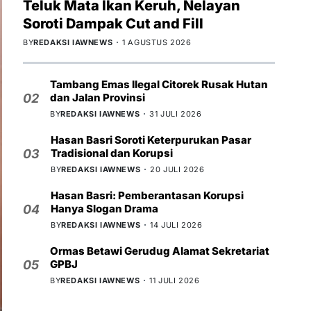
Teluk Mata Ikan Keruh, Nelayan
Soroti Dampak Cut and Fill
BY
REDAKSI IAWNEWS
1 AGUSTUS 2026
Tambang Emas Ilegal Citorek Rusak Hutan
dan Jalan Provinsi
02
BY
REDAKSI IAWNEWS
31 JULI 2026
Hasan Basri Soroti Keterpurukan Pasar
Tradisional dan Korupsi
03
BY
REDAKSI IAWNEWS
20 JULI 2026
Hasan Basri: Pemberantasan Korupsi
Hanya Slogan Drama
04
BY
REDAKSI IAWNEWS
14 JULI 2026
Ormas Betawi Gerudug Alamat Sekretariat
GPBJ
05
BY
REDAKSI IAWNEWS
11 JULI 2026