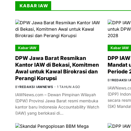
KABAR IAW
Kabar IAW
Kabar IAW
DPW Jawa Barat Resmikan
DPP IAW 
Kantor IAW di Bekasi, Komitmen
Mandat 
Awal untuk Kawal Birokrasi dan
Periode
Perangi Korupsi
BY
REDAKSI 
BY
REDAKSI IAWNEWS
1 TAHUN AGO
IAWNews.co
(DPP) Indon
IAWNews.com – Dewan Pimpinan Wilayah
secara resm
(DPW) Provinsi Jawa Barat resmi membuka
(SK) Manda
kantor baru Indonesia Accountability Watch
(IAW) yang berlokasi di…