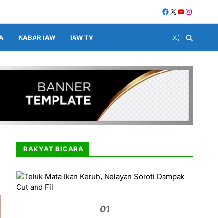
A
KABAR IAW
IAW TV
RAKYAT BICARA
01