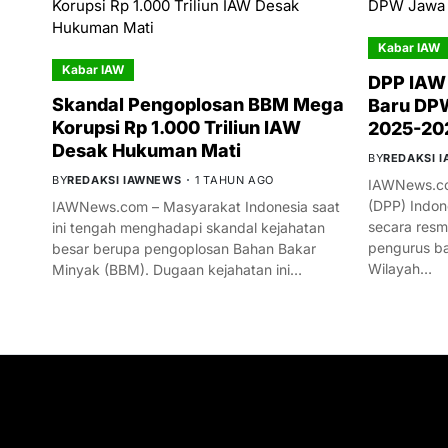
Kabar IAW
Kabar IAW
DPP IAW
Skandal Pengoplosan BBM Mega
Baru DPW
Korupsi Rp 1.000 Triliun IAW
2025-20
Desak Hukuman Mati
BY
REDAKSI 
BY
REDAKSI IAWNEWS
1 TAHUN AGO
IAWNews.co
(DPP) Indon
IAWNews.com – Masyarakat Indonesia saat
secara res
ini tengah menghadapi skandal kejahatan
pengurus ba
besar berupa pengoplosan Bahan Bakar
Wilayah…
Minyak (BBM). Dugaan kejahatan ini…
GET IN TOUCH