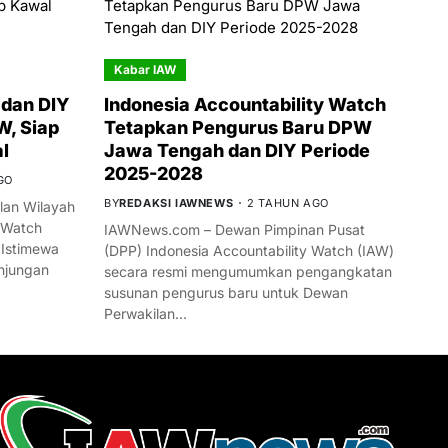
Kabar IAW
dan DIY
Indonesia Accountability Watch
W, Siap
Tetapkan Pengurus Baru DPW
l
Jawa Tengah dan DIY Periode
2025-2028
GO
BY
REDAKSI IAWNEWS
2 TAHUN AGO
an Wilayah
 Watch
IAWNews.com – Dewan Pimpinan Pusat
 Istimewa
(DPP) Indonesia Accountability Watch (IAW)
njungan
secara resmi mengumumkan pengangkatan
susunan pengurus baru untuk Dewan
Perwakilan…