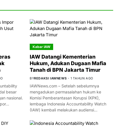
Kabar IAW
eras
IAW Datangi Kementerian
ak
Hukum, Adukan Dugaan Mafia
s
Tanah di BPN Jakarta Timur
GO
BY
REDAKSI IAWNEWS
1 TAHUN AGO
ntability
IAWNews.com – Setelah sebelumnya
al besar
mengadukan permasalahan hukum ke
n nasional.
Komisi Pemberantasan Korupsi (KPK),
mpor…
lembaga Indonesia Accountability Watch
(IAW) kembali melakukan audiensi…