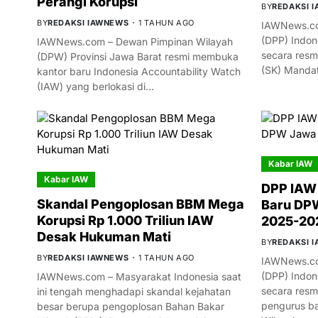
Perangi Korupsi
BY
REDAKSI 
BY
REDAKSI IAWNEWS
1 TAHUN AGO
IAWNews.co
(DPP) Indon
IAWNews.com – Dewan Pimpinan Wilayah
secara resm
(DPW) Provinsi Jawa Barat resmi membuka
(SK) Manda
kantor baru Indonesia Accountability Watch
(IAW) yang berlokasi di…
Kabar IAW
Kabar IAW
DPP IAW
Skandal Pengoplosan BBM Mega
Baru DPW
Korupsi Rp 1.000 Triliun IAW
2025-20
Desak Hukuman Mati
BY
REDAKSI 
BY
REDAKSI IAWNEWS
1 TAHUN AGO
IAWNews.co
(DPP) Indon
IAWNews.com – Masyarakat Indonesia saat
secara res
ini tengah menghadapi skandal kejahatan
pengurus ba
besar berupa pengoplosan Bahan Bakar