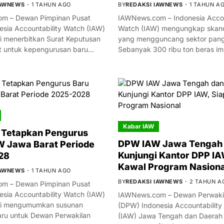
IAWNEWS
1 TAHUN AGO
BY
REDAKSI IAWNEWS
1 TAHUN A
m – Dewan Pimpinan Pusat
IAWNews.com – Indonesia Accou
esia Accountability Watch (IAW)
Watch (IAW) mengungkap skand
i menerbitkan Surat Keputusan
yang mengguncang sektor panga
t untuk kepengurusan baru…
Sebanyak 300 ribu ton beras i
Kabar IAW
 Tetapkan Pengurus
DPW IAW Jawa Tengah 
 Jawa Barat Periode
Kunjungi Kantor DPP IA
28
Kawal Program Nasiona
IAWNEWS
1 TAHUN AGO
BY
REDAKSI IAWNEWS
2 TAHUN A
m – Dewan Pimpinan Pusat
esia Accountability Watch (IAW)
IAWNews.com – Dewan Perwakil
mi mengumumkan susunan
(DPW) Indonesia Accountability
ru untuk Dewan Perwakilan
(IAW) Jawa Tengah dan Daerah