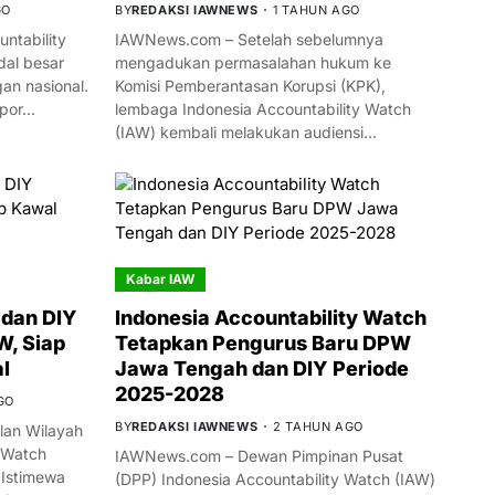
GO
BY
REDAKSI IAWNEWS
1 TAHUN AGO
ntability
IAWNews.com – Setelah sebelumnya
al besar
mengadukan permasalahan hukum ke
n nasional.
Komisi Pemberantasan Korupsi (KPK),
mpor…
lembaga Indonesia Accountability Watch
(IAW) kembali melakukan audiensi…
Kabar IAW
dan DIY
Indonesia Accountability Watch
W, Siap
Tetapkan Pengurus Baru DPW
l
Jawa Tengah dan DIY Periode
2025-2028
GO
BY
REDAKSI IAWNEWS
2 TAHUN AGO
an Wilayah
 Watch
IAWNews.com – Dewan Pimpinan Pusat
 Istimewa
(DPP) Indonesia Accountability Watch (IAW)