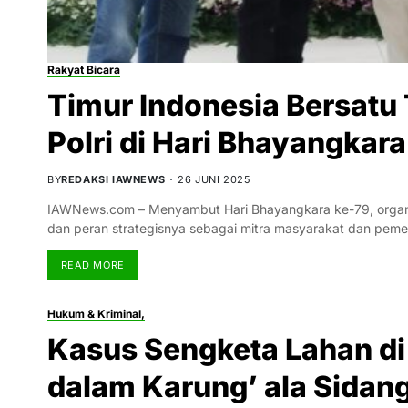
Rakyat Bicara
Timur Indonesia Bersat
Polri di Hari Bhayangkar
BY
REDAKSI IAWNEWS
26 JUNI 2025
IAWNews.com – Menyambut Hari Bhayangkara ke-79, organi
dan peran strategisnya sebagai mitra masyarakat dan peme
READ MORE
Hukum & Kriminal,
Kasus Sengketa Lahan di
dalam Karung’ ala Sidan