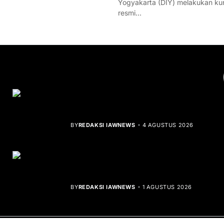
Yogyakarta (DIY) melakukan ku
resmi…
YOU MIGHT LIKE
Rocha Gibson Debut Lewat Single
Dibalik Tawaku Bergenre Slow Rock
BY
REDAKSI IAWNEWS
4 AGUSTUS 2026
Teluk Mata Ikan Keruh, Nelayan Soroti
Dampak Cut and Fill
BY
REDAKSI IAWNEWS
1 AGUSTUS 2026