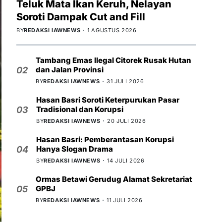
Teluk Mata Ikan Keruh, Nelayan
Soroti Dampak Cut and Fill
BY
REDAKSI IAWNEWS
1 AGUSTUS 2026
Tambang Emas Ilegal Citorek Rusak Hutan
dan Jalan Provinsi
02
BY
REDAKSI IAWNEWS
31 JULI 2026
Hasan Basri Soroti Keterpurukan Pasar
Tradisional dan Korupsi
03
BY
REDAKSI IAWNEWS
20 JULI 2026
Hasan Basri: Pemberantasan Korupsi
Hanya Slogan Drama
04
BY
REDAKSI IAWNEWS
14 JULI 2026
Ormas Betawi Gerudug Alamat Sekretariat
GPBJ
05
BY
REDAKSI IAWNEWS
11 JULI 2026