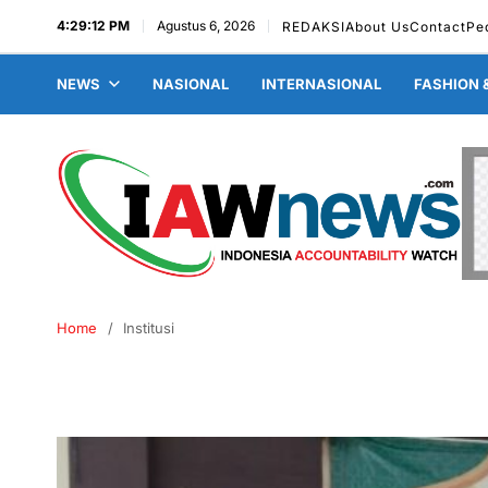
4:29:12 PM
Agustus 6, 2026
REDAKSI
About Us
Contact
Pe
NEWS
NASIONAL
INTERNASIONAL
FASHION 
Home
Institusi