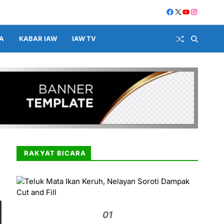
A
KABAR IAW
IAW TV
RAKYAT BICARA
01