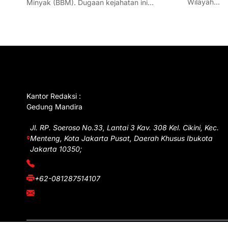
Wilayah…
Minyak (BBM). Dugaan kejahatan ini…
GET IN TOUCH
Kantor Redaksi :
Gedung Mandira
Jl. RP. Soeroso No.33, Lantai 3 Kav. 308 Kel. Cikini, Kec.
Menteng, Kota Jakarta Pusat, Daerah Khusus Ibukota
Jakarta 10350;
(021) 3908026
+62-081287514107
adm@iawnews.com