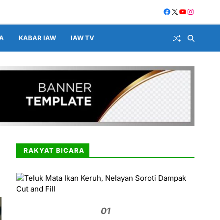
A
KABAR IAW
IAW TV
RAKYAT BICARA
01