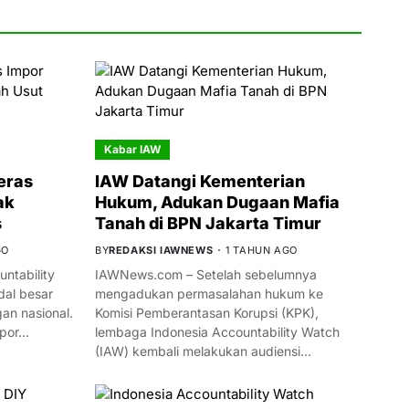
Kabar IAW
eras
IAW Datangi Kementerian
ak
Hukum, Adukan Dugaan Mafia
s
Tanah di BPN Jakarta Timur
GO
BY
REDAKSI IAWNEWS
1 TAHUN AGO
ntability
IAWNews.com – Setelah sebelumnya
al besar
mengadukan permasalahan hukum ke
n nasional.
Komisi Pemberantasan Korupsi (KPK),
mpor…
lembaga Indonesia Accountability Watch
(IAW) kembali melakukan audiensi…