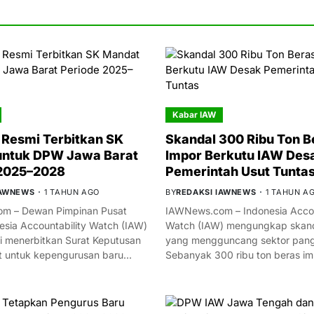
Kabar IAW
Resmi Terbitkan SK
Skandal 300 Ribu Ton B
untuk DPW Jawa Barat
Impor Berkutu IAW Des
 2025–2028
Pemerintah Usut Tunta
IAWNEWS
1 TAHUN AGO
BY
REDAKSI IAWNEWS
1 TAHUN A
m – Dewan Pimpinan Pusat
IAWNews.com – Indonesia Accou
esia Accountability Watch (IAW)
Watch (IAW) mengungkap skand
i menerbitkan Surat Keputusan
yang mengguncang sektor panga
t untuk kepengurusan baru…
Sebanyak 300 ribu ton beras i