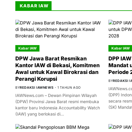
KABAR IAW
Kabar IAW
Kabar IAW
DPW Jawa Barat Resmikan
DPP IAW 
Kantor IAW di Bekasi, Komitmen
Mandat 
Awal untuk Kawal Birokrasi dan
Periode
Perangi Korupsi
BY
REDAKSI 
BY
REDAKSI IAWNEWS
1 TAHUN AGO
IAWNews.co
(DPP) Indon
IAWNews.com – Dewan Pimpinan Wilayah
secara resm
(DPW) Provinsi Jawa Barat resmi membuka
(SK) Manda
kantor baru Indonesia Accountability Watch
(IAW) yang berlokasi di…