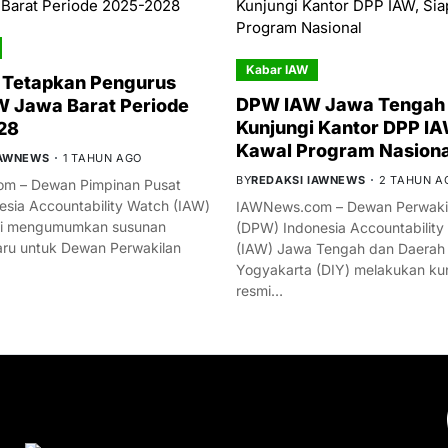
Kabar IAW
 Tetapkan Pengurus
DPW IAW Jawa Tengah 
 Jawa Barat Periode
Kunjungi Kantor DPP IA
28
Kawal Program Nasiona
IAWNEWS
1 TAHUN AGO
BY
REDAKSI IAWNEWS
2 TAHUN A
m – Dewan Pimpinan Pusat
esia Accountability Watch (IAW)
IAWNews.com – Dewan Perwakil
mi mengumumkan susunan
(DPW) Indonesia Accountability
ru untuk Dewan Perwakilan
(IAW) Jawa Tengah dan Daerah
Yogyakarta (DIY) melakukan ku
resmi…
YOU MIGHT LIKE