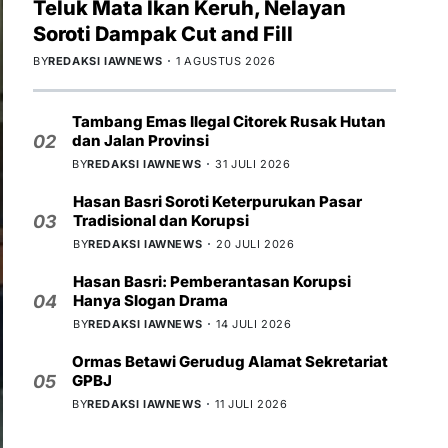
Teluk Mata Ikan Keruh, Nelayan
Soroti Dampak Cut and Fill
BY
REDAKSI IAWNEWS
1 AGUSTUS 2026
Tambang Emas Ilegal Citorek Rusak Hutan
dan Jalan Provinsi
02
BY
REDAKSI IAWNEWS
31 JULI 2026
Hasan Basri Soroti Keterpurukan Pasar
Tradisional dan Korupsi
03
BY
REDAKSI IAWNEWS
20 JULI 2026
Hasan Basri: Pemberantasan Korupsi
Hanya Slogan Drama
04
BY
REDAKSI IAWNEWS
14 JULI 2026
Ormas Betawi Gerudug Alamat Sekretariat
GPBJ
05
BY
REDAKSI IAWNEWS
11 JULI 2026