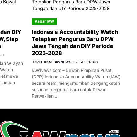
Kabar IAW
dan DIY
Indonesia Accountability Watch
W, Siap
Tetapkan Pengurus Baru DPW
l
Jawa Tengah dan DIY Periode
2025-2028
GO
BY
REDAKSI IAWNEWS
2 TAHUN AGO
an Wilayah
 Watch
IAWNews.com – Dewan Pimpinan Pusat
 Istimewa
(DPP) Indonesia Accountability Watch (IAW)
njungan
secara resmi mengumumkan pengangkatan
susunan pengurus baru untuk Dewan
Perwakilan…