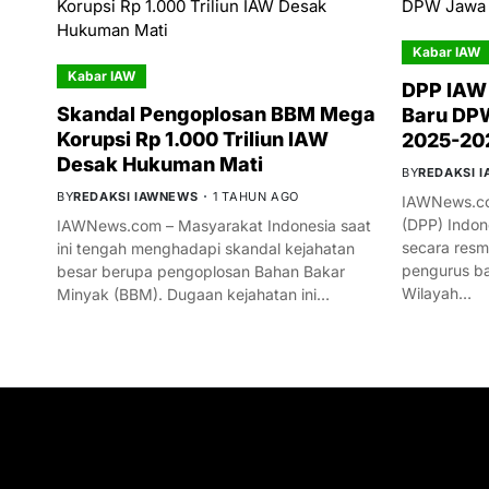
Kabar IAW
Kabar IAW
DPP IAW
Skandal Pengoplosan BBM Mega
Baru DPW
Korupsi Rp 1.000 Triliun IAW
2025-20
Desak Hukuman Mati
BY
REDAKSI 
BY
REDAKSI IAWNEWS
1 TAHUN AGO
IAWNews.co
(DPP) Indon
IAWNews.com – Masyarakat Indonesia saat
secara res
ini tengah menghadapi skandal kejahatan
pengurus ba
besar berupa pengoplosan Bahan Bakar
Wilayah…
Minyak (BBM). Dugaan kejahatan ini…
GET IN TOUCH