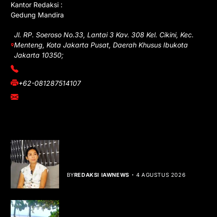
Kantor Redaksi :
Gedung Mandira
Jl. RP. Soeroso No.33, Lantai 3 Kav. 308 Kel. Cikini, Kec.
Menteng, Kota Jakarta Pusat, Daerah Khusus Ibukota
Jakarta 10350;
(021) 3908026
+62-081287514107
adm@iawnews.com
YOU MIGHT LIKE
Rocha Gibson Debut Lewat Single
Dibalik Tawaku Bergenre Slow Rock
BY
REDAKSI IAWNEWS
4 AGUSTUS 2026
Teluk Mata Ikan Keruh, Nelayan Soroti