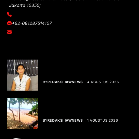
Jakarta 10350;
(021) 3908026
+62-081287514107
adm@iawnews.com
YOU MIGHT LIKE
Rocha Gibson Debut Lewat Single
Dibalik Tawaku Bergenre Slow Rock
BY
REDAKSI IAWNEWS
4 AGUSTUS 2026
Teluk Mata Ikan Keruh, Nelayan Soroti
Dampak Cut and Fill
BY
REDAKSI IAWNEWS
1 AGUSTUS 2026