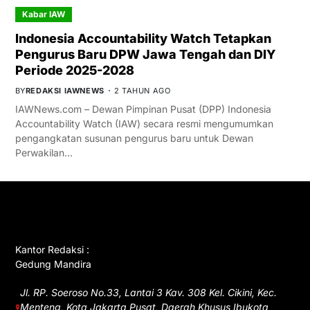
Kabar IAW
Indonesia Accountability Watch Tetapkan
Pengurus Baru DPW Jawa Tengah dan DIY
Periode 2025-2028
BY
REDAKSI IAWNEWS
2 TAHUN AGO
IAWNews.com – Dewan Pimpinan Pusat (DPP) Indonesia
Accountability Watch (IAW) secara resmi mengumumkan
pengangkatan susunan pengurus baru untuk Dewan
Perwakilan…
GET IN TOUCH
Kantor Redaksi :
Gedung Mandira
Jl. RP. Soeroso No.33, Lantai 3 Kav. 308 Kel. Cikini, Kec.
Menteng, Kota Jakarta Pusat, Daerah Khusus Ibukota