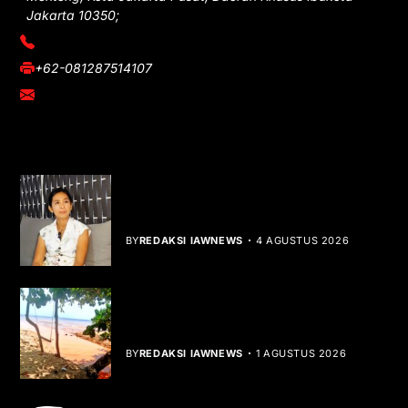
Jakarta 10350;
(021) 3908026
+62-081287514107
adm@iawnews.com
YOU MIGHT LIKE
Rocha Gibson Debut Lewat Single
Dibalik Tawaku Bergenre Slow Rock
BY
REDAKSI IAWNEWS
4 AGUSTUS 2026
Teluk Mata Ikan Keruh, Nelayan Soroti
Dampak Cut and Fill
BY
REDAKSI IAWNEWS
1 AGUSTUS 2026