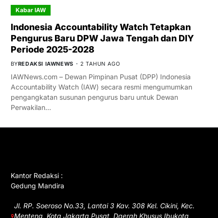
Kabar IAW
Indonesia Accountability Watch Tetapkan
Pengurus Baru DPW Jawa Tengah dan DIY
Periode 2025-2028
BY
REDAKSI IAWNEWS
2 TAHUN AGO
IAWNews.com – Dewan Pimpinan Pusat (DPP) Indonesia
Accountability Watch (IAW) secara resmi mengumumkan
pengangkatan susunan pengurus baru untuk Dewan
Perwakilan…
GET IN TOUCH
Kantor Redaksi :
Gedung Mandira
Jl. RP. Soeroso No.33, Lantai 3 Kav. 308 Kel. Cikini, Kec.
Menteng, Kota Jakarta Pusat, Daerah Khusus Ibukota