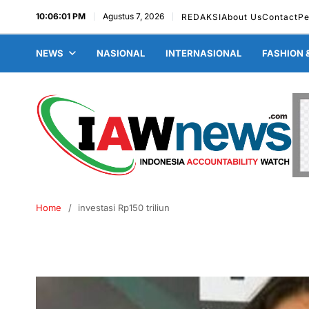
10:06:02 PM
Agustus 7, 2026
REDAKSI
About Us
Contact
P
NEWS
NASIONAL
INTERNASIONAL
FASHION 
Home
investasi Rp150 triliun