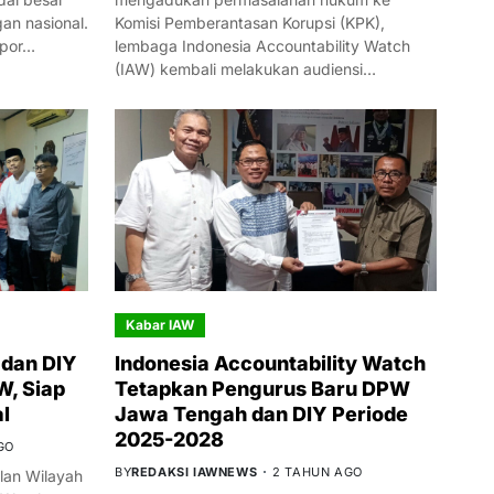
n nasional.
Komisi Pemberantasan Korupsi (KPK),
mpor…
lembaga Indonesia Accountability Watch
(IAW) kembali melakukan audiensi…
Kabar IAW
dan DIY
Indonesia Accountability Watch
W, Siap
Tetapkan Pengurus Baru DPW
l
Jawa Tengah dan DIY Periode
2025-2028
GO
BY
REDAKSI IAWNEWS
2 TAHUN AGO
an Wilayah