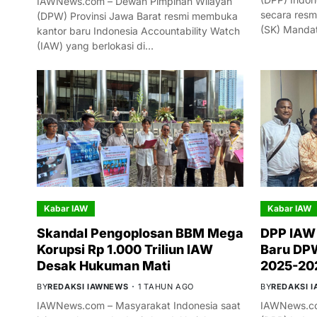
IAWNews.com – Dewan Pimpinan Wilayah
secara resm
(DPW) Provinsi Jawa Barat resmi membuka
(SK) Manda
kantor baru Indonesia Accountability Watch
(IAW) yang berlokasi di…
Kabar IAW
Kabar IAW
Skandal Pengoplosan BBM Mega
DPP IAW
Korupsi Rp 1.000 Triliun IAW
Baru DPW
Desak Hukuman Mati
2025-20
BY
REDAKSI IAWNEWS
1 TAHUN AGO
BY
REDAKSI 
IAWNews.com – Masyarakat Indonesia saat
IAWNews.co