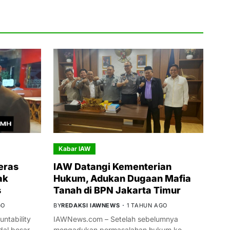
Kabar IAW
eras
IAW Datangi Kementerian
ak
Hukum, Adukan Dugaan Mafia
s
Tanah di BPN Jakarta Timur
GO
BY
REDAKSI IAWNEWS
1 TAHUN AGO
ntability
IAWNews.com – Setelah sebelumnya
al besar
mengadukan permasalahan hukum ke