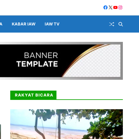
A
KABAR IAW
IAW TV
RAKYAT BICARA