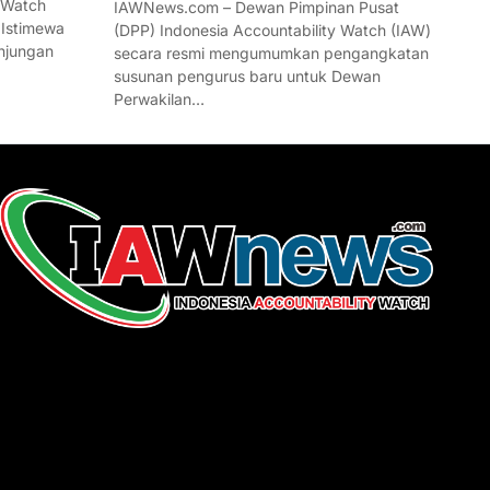
 Watch
IAWNews.com – Dewan Pimpinan Pusat
 Istimewa
(DPP) Indonesia Accountability Watch (IAW)
njungan
secara resmi mengumumkan pengangkatan
susunan pengurus baru untuk Dewan
Perwakilan…