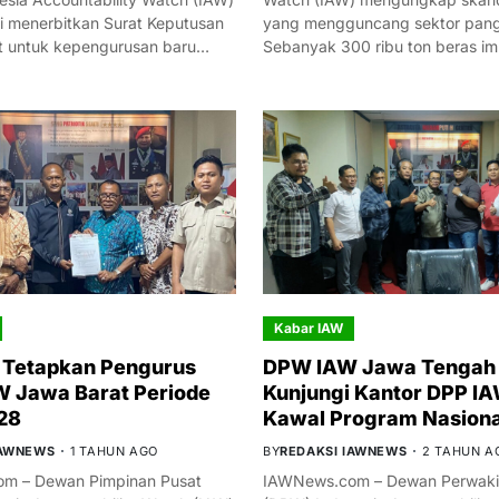
i menerbitkan Surat Keputusan
yang mengguncang sektor panga
t untuk kepengurusan baru…
Sebanyak 300 ribu ton beras i
Kabar IAW
 Tetapkan Pengurus
DPW IAW Jawa Tengah 
 Jawa Barat Periode
Kunjungi Kantor DPP IA
28
Kawal Program Nasiona
IAWNEWS
1 TAHUN AGO
BY
REDAKSI IAWNEWS
2 TAHUN A
m – Dewan Pimpinan Pusat
IAWNews.com – Dewan Perwakil