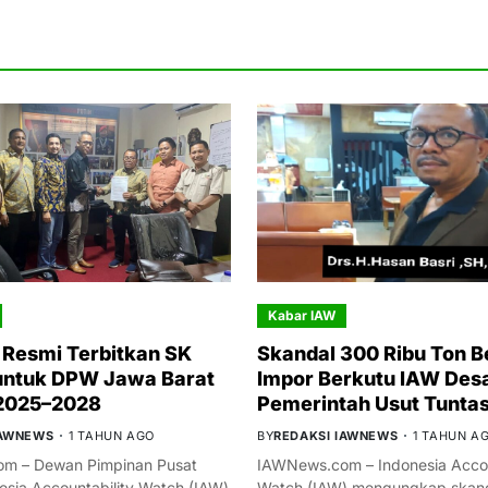
Kabar IAW
Resmi Terbitkan SK
Skandal 300 Ribu Ton B
untuk DPW Jawa Barat
Impor Berkutu IAW Des
 2025–2028
Pemerintah Usut Tunta
IAWNEWS
1 TAHUN AGO
BY
REDAKSI IAWNEWS
1 TAHUN A
m – Dewan Pimpinan Pusat
IAWNews.com – Indonesia Accou
esia Accountability Watch (IAW)
Watch (IAW) mengungkap skand