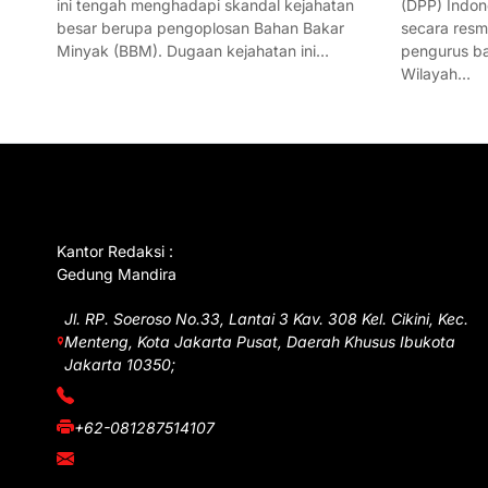
ini tengah menghadapi skandal kejahatan
(DPP) Indon
besar berupa pengoplosan Bahan Bakar
secara res
Minyak (BBM). Dugaan kejahatan ini…
pengurus ba
Wilayah…
GET IN TOUCH
Kantor Redaksi :
Gedung Mandira
Jl. RP. Soeroso No.33, Lantai 3 Kav. 308 Kel. Cikini, Kec.
Menteng, Kota Jakarta Pusat, Daerah Khusus Ibukota
Jakarta 10350;
(021) 3908026
+62-081287514107
adm@iawnews.com