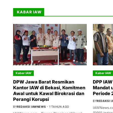
KABAR IAW
Kabar IAW
Kabar IAW
DPW Jawa Barat Resmikan
DPP IAW 
Kantor IAW di Bekasi, Komitmen
Mandat 
Awal untuk Kawal Birokrasi dan
Periode
Perangi Korupsi
BY
REDAKSI 
BY
REDAKSI IAWNEWS
1 TAHUN AGO
IAWNews.co
(DPP) Indon