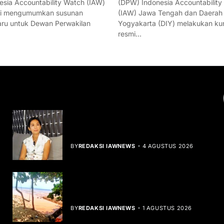
esia Accountability Watch (IAW)
(DPW) Indonesia Accountability
mi mengumumkan susunan
(IAW) Jawa Tengah dan Daerah
ru untuk Dewan Perwakilan
Yogyakarta (DIY) melakukan ku
resmi…
YOU MIGHT LIKE
Rocha Gibson Debut Lewat Single
Dibalik Tawaku Bergenre Slow Rock
BY
REDAKSI IAWNEWS
4 AGUSTUS 2026
Teluk Mata Ikan Keruh, Nelayan Soroti
Dampak Cut and Fill
BY
REDAKSI IAWNEWS
1 AGUSTUS 2026