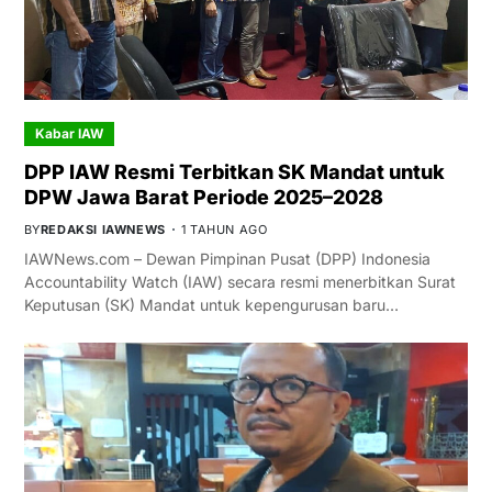
Kabar IAW
DPP IAW Resmi Terbitkan SK Mandat untuk
DPW Jawa Barat Periode 2025–2028
BY
REDAKSI IAWNEWS
1 TAHUN AGO
IAWNews.com – Dewan Pimpinan Pusat (DPP) Indonesia
Accountability Watch (IAW) secara resmi menerbitkan Surat
Keputusan (SK) Mandat untuk kepengurusan baru…