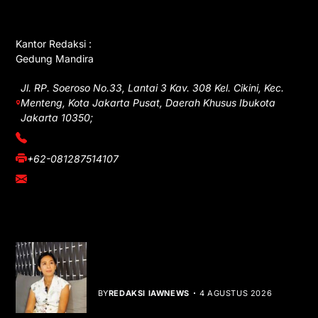
GET IN TOUCH
Kantor Redaksi :
Gedung Mandira
Jl. RP. Soeroso No.33, Lantai 3 Kav. 308 Kel. Cikini, Kec.
Menteng, Kota Jakarta Pusat, Daerah Khusus Ibukota
Jakarta 10350;
(021) 3908026
+62-081287514107
adm@iawnews.com
YOU MIGHT LIKE
Rocha Gibson Debut Lewat Single
Dibalik Tawaku Bergenre Slow Rock
BY
REDAKSI IAWNEWS
4 AGUSTUS 2026