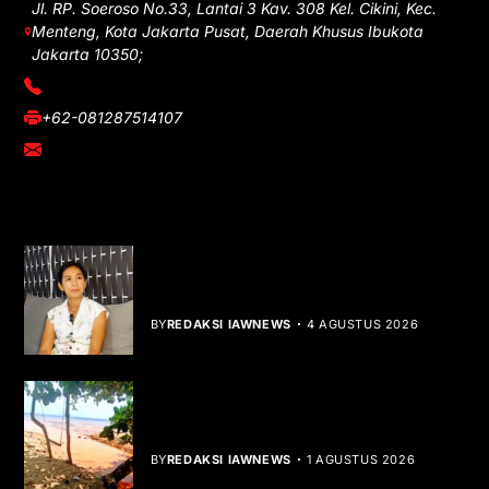
Jl. RP. Soeroso No.33, Lantai 3 Kav. 308 Kel. Cikini, Kec.
Menteng, Kota Jakarta Pusat, Daerah Khusus Ibukota
Jakarta 10350;
(021) 3908026
+62-081287514107
adm@iawnews.com
YOU MIGHT LIKE
Rocha Gibson Debut Lewat Single
Dibalik Tawaku Bergenre Slow Rock
BY
REDAKSI IAWNEWS
4 AGUSTUS 2026
Teluk Mata Ikan Keruh, Nelayan Soroti
Dampak Cut and Fill
BY
REDAKSI IAWNEWS
1 AGUSTUS 2026