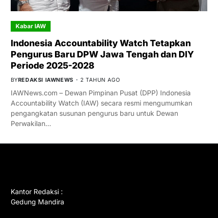
Kabar IAW
Indonesia Accountability Watch Tetapkan
Pengurus Baru DPW Jawa Tengah dan DIY
Periode 2025-2028
BY
REDAKSI IAWNEWS
2 TAHUN AGO
IAWNews.com – Dewan Pimpinan Pusat (DPP) Indonesia
Accountability Watch (IAW) secara resmi mengumumkan
pengangkatan susunan pengurus baru untuk Dewan
Perwakilan…
GET IN TOUCH
Kantor Redaksi :
Gedung Mandira