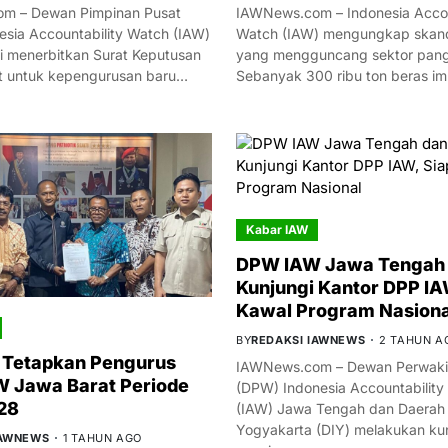
m – Dewan Pimpinan Pusat
IAWNews.com – Indonesia Accou
esia Accountability Watch (IAW)
Watch (IAW) mengungkap skand
i menerbitkan Surat Keputusan
yang mengguncang sektor panga
t untuk kepengurusan baru…
Sebanyak 300 ribu ton beras i
Kabar IAW
DPW IAW Jawa Tengah 
Kunjungi Kantor DPP IA
Kawal Program Nasiona
BY
REDAKSI IAWNEWS
2 TAHUN A
 Tetapkan Pengurus
IAWNews.com – Dewan Perwakil
 Jawa Barat Periode
(DPW) Indonesia Accountability
28
(IAW) Jawa Tengah dan Daerah
Yogyakarta (DIY) melakukan ku
IAWNEWS
1 TAHUN AGO