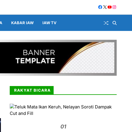
A
KABAR IAW
IAW TV
RAKYAT BICARA
01