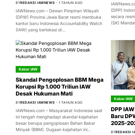
BY
REDAKSI IAWNEWS
1 TAHUN AGO
IAWNews.co
(DPP) Indon
IAWNews.com – Dewan Pimpinan Wilayah
secara resm
(DPW) Provinsi Jawa Barat resmi membuka
(SK) Manda
kantor baru Indonesia Accountability Watch
(IAW) yang berlokasi di…
Kabar IAW
Skandal Pengoplosan BBM Mega
Korupsi Rp 1.000 Triliun IAW
Desak Hukuman Mati
Kabar IAW
BY
REDAKSI IAWNEWS
1 TAHUN AGO
DPP IAW
IAWNews.com – Masyarakat Indonesia saat
Baru DPW
ini tengah menghadapi skandal kejahatan
2025-20
besar berupa pengoplosan Bahan Bakar
Minyak (BBM). Dugaan kejahatan ini…
BY
REDAKSI 