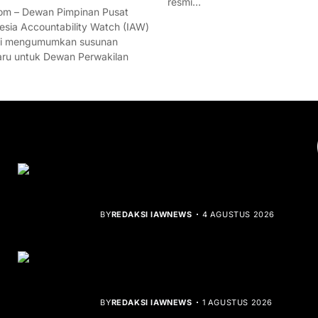
resmi…
m – Dewan Pimpinan Pusat
esia Accountability Watch (IAW)
mi mengumumkan susunan
ru untuk Dewan Perwakilan
YOU MIGHT LIKE
Rocha Gibson Debut Lewat Single
Dibalik Tawaku Bergenre Slow Rock
BY
REDAKSI IAWNEWS
4 AGUSTUS 2026
Teluk Mata Ikan Keruh, Nelayan Soroti
Dampak Cut and Fill
BY
REDAKSI IAWNEWS
1 AGUSTUS 2026