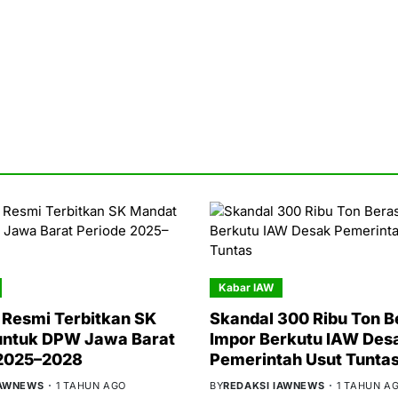
Kabar IAW
Resmi Terbitkan SK
Skandal 300 Ribu Ton B
untuk DPW Jawa Barat
Impor Berkutu IAW Des
 2025–2028
Pemerintah Usut Tunta
IAWNEWS
1 TAHUN AGO
BY
REDAKSI IAWNEWS
1 TAHUN A