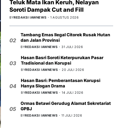
Teluk Mata Ikan Keruh, Nelayan
Soroti Dampak Cut and Fill
BY
REDAKSI IAWNEWS
1 AGUSTUS 2026
Tambang Emas Ilegal Citorek Rusak Hutan
dan Jalan Provinsi
02
BY
REDAKSI IAWNEWS
31 JULI 2026
Hasan Basri Soroti Keterpurukan Pasar
Tradisional dan Korupsi
03
BY
REDAKSI IAWNEWS
20 JULI 2026
Hasan Basri: Pemberantasan Korupsi
Hanya Slogan Drama
04
BY
REDAKSI IAWNEWS
14 JULI 2026
Ormas Betawi Gerudug Alamat Sekretariat
GPBJ
05
BY
REDAKSI IAWNEWS
11 JULI 2026