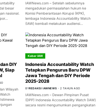
ntability
IAWNews.com – Setelah sebelumnya
al besar
mengadukan permasalahan hukum ke
n nasional.
Komisi Pemberantasan Korupsi (KPK),
mpor…
lembaga Indonesia Accountability Watch
(IAW) kembali melakukan audiensi…
Kabar IAW
dan DIY
Indonesia Accountability Watch
W, Siap
Tetapkan Pengurus Baru DPW
l
Jawa Tengah dan DIY Periode
2025-2028
GO
BY
REDAKSI IAWNEWS
2 TAHUN AGO
an Wilayah
 Watch
IAWNews.com – Dewan Pimpinan Pusat
 Istimewa
(DPP) Indonesia Accountability Watch (IAW)
njungan
secara resmi mengumumkan pengangkatan