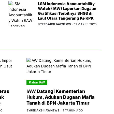
LSM Indonesia Accountability
Watch (IAW) Laporkan Dugaan
Gratifikasi Terbitnya SHGB di
Laut Utara Tangerang Ke KPK
BY
REDAKSI IAWNEWS
11 MARET 2025
Kabar IAW
eras
IAW Datangi Kementerian
ak
Hukum, Adukan Dugaan Mafia
s
Tanah di BPN Jakarta Timur
GO
BY
REDAKSI IAWNEWS
1 TAHUN AGO