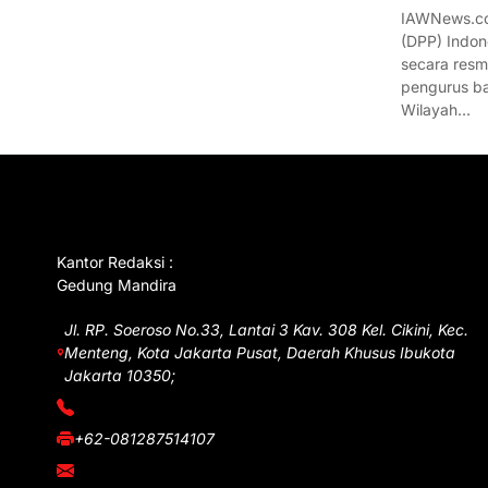
IAWNews.co
(DPP) Indon
secara res
pengurus ba
Wilayah…
GET IN TOUCH
Kantor Redaksi :
Gedung Mandira
Jl. RP. Soeroso No.33, Lantai 3 Kav. 308 Kel. Cikini, Kec.
Menteng, Kota Jakarta Pusat, Daerah Khusus Ibukota
Jakarta 10350;
(021) 3908026
+62-081287514107
adm@iawnews.com