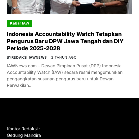
Kabar IAW
Indonesia Accountability Watch Tetapkan
Pengurus Baru DPW Jawa Tengah dan DIY
Periode 2025-2028
BY
REDAKSI IAWNEWS
2 TAHUN AGO
IAWNews.com – Dewan Pimpinan Pusat (DPP) Indonesia
Accountability Watch (IAW) secara resmi mengumumkan
pengangkatan susunan pengurus baru untuk Dewan
Perwakilan…
GET IN TOUCH
Kantor Redaksi :
Gedung Mandira