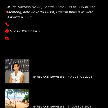
Jl. RP. Soeroso No.33, Lantai 3 Kav. 308 Kel. Cikini, Kec.
Menteng, Kota Jakarta Pusat, Daerah Khusus Ibukota
Jakarta 10350;
(021) 3908026
+62-081287514107
adm@iawnews.com
YOU MIGHT LIKE
Rocha Gibson Debut Lewat Single
Dibalik Tawaku Bergenre Slow Rock
BY
REDAKSI IAWNEWS
4 AGUSTUS 2026
Teluk Mata Ikan Keruh, Nelayan Soroti
Dampak Cut and Fill
BY
REDAKSI IAWNEWS
1 AGUSTUS 2026