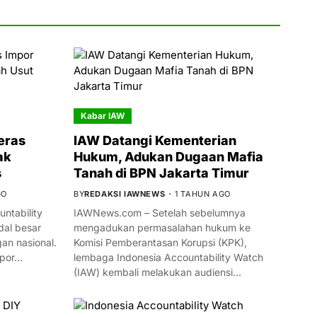
Kabar IAW
eras
IAW Datangi Kementerian
ak
Hukum, Adukan Dugaan Mafia
s
Tanah di BPN Jakarta Timur
GO
BY
REDAKSI IAWNEWS
1 TAHUN AGO
ntability
IAWNews.com – Setelah sebelumnya
al besar
mengadukan permasalahan hukum ke
n nasional.
Komisi Pemberantasan Korupsi (KPK),
mpor…
lembaga Indonesia Accountability Watch
(IAW) kembali melakukan audiensi…