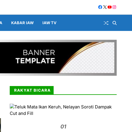
A
KABAR IAW
IAW TV
RAKYAT BICARA
01