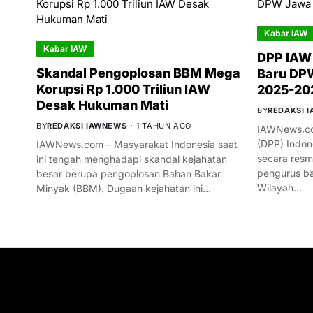
Kabar IAW
Kabar IAW
DPP IAW
Skandal Pengoplosan BBM Mega
Baru DPW
Korupsi Rp 1.000 Triliun IAW
2025-20
Desak Hukuman Mati
BY
REDAKSI 
BY
REDAKSI IAWNEWS
1 TAHUN AGO
IAWNews.co
(DPP) Indon
IAWNews.com – Masyarakat Indonesia saat
secara res
ini tengah menghadapi skandal kejahatan
pengurus ba
besar berupa pengoplosan Bahan Bakar
Wilayah…
Minyak (BBM). Dugaan kejahatan ini…
GET IN TOUCH