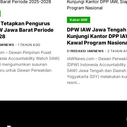
Kabar IAW
 Tetapkan Pengurus
DPW IAW Jawa Tengah 
 Jawa Barat Periode
Kunjungi Kantor DPP IA
28
Kawal Program Nasiona
IAWNEWS
1 TAHUN AGO
BY
REDAKSI IAWNEWS
2 TAHUN A
m – Dewan Pimpinan Pusat
esia Accountability Watch (IAW)
IAWNews.com – Dewan Perwakil
mi mengumumkan susunan
(DPW) Indonesia Accountability
ru untuk Dewan Perwakilan
(IAW) Jawa Tengah dan Daerah
Yogyakarta (DIY) melakukan ku
resmi…
YOU MIGHT LIKE