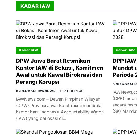
KABAR IAW
Kabar IAW
Kabar IAW
DPW Jawa Barat Resmikan
DPP IAW 
Kantor IAW di Bekasi, Komitmen
Mandat 
Awal untuk Kawal Birokrasi dan
Periode
Perangi Korupsi
BY
REDAKSI 
BY
REDAKSI IAWNEWS
1 TAHUN AGO
IAWNews.co
(DPP) Indon
IAWNews.com – Dewan Pimpinan Wilayah
secara resm
(DPW) Provinsi Jawa Barat resmi membuka
(SK) Manda
kantor baru Indonesia Accountability Watch
(IAW) yang berlokasi di…