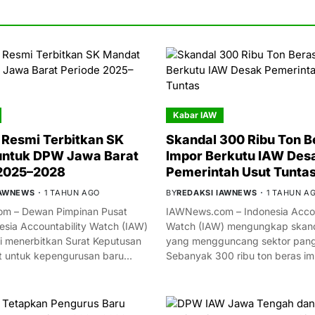
Kabar IAW
Resmi Terbitkan SK
Skandal 300 Ribu Ton B
untuk DPW Jawa Barat
Impor Berkutu IAW Des
 2025–2028
Pemerintah Usut Tunta
IAWNEWS
1 TAHUN AGO
BY
REDAKSI IAWNEWS
1 TAHUN A
m – Dewan Pimpinan Pusat
IAWNews.com – Indonesia Accou
esia Accountability Watch (IAW)
Watch (IAW) mengungkap skand
i menerbitkan Surat Keputusan
yang mengguncang sektor panga
t untuk kepengurusan baru…
Sebanyak 300 ribu ton beras i