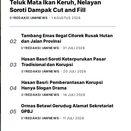
Teluk Mata Ikan Keruh, Nelayan
Soroti Dampak Cut and Fill
BY
REDAKSI IAWNEWS
1 AGUSTUS 2026
Tambang Emas Ilegal Citorek Rusak Hutan
dan Jalan Provinsi
02
BY
REDAKSI IAWNEWS
31 JULI 2026
Hasan Basri Soroti Keterpurukan Pasar
Tradisional dan Korupsi
03
BY
REDAKSI IAWNEWS
20 JULI 2026
Hasan Basri: Pemberantasan Korupsi
Hanya Slogan Drama
04
BY
REDAKSI IAWNEWS
14 JULI 2026
Ormas Betawi Gerudug Alamat Sekretariat
GPBJ
05
BY
REDAKSI IAWNEWS
11 JULI 2026