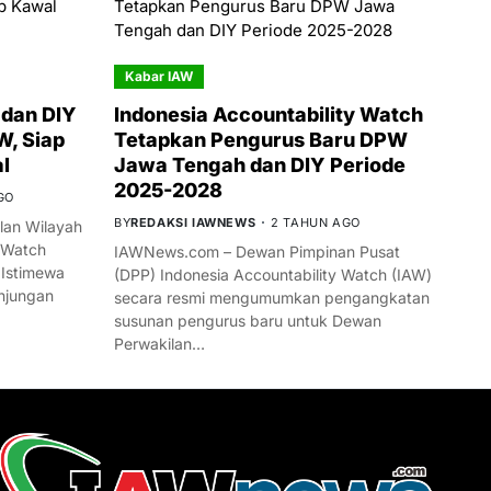
Kabar IAW
dan DIY
Indonesia Accountability Watch
W, Siap
Tetapkan Pengurus Baru DPW
l
Jawa Tengah dan DIY Periode
2025-2028
GO
BY
REDAKSI IAWNEWS
2 TAHUN AGO
an Wilayah
 Watch
IAWNews.com – Dewan Pimpinan Pusat
 Istimewa
(DPP) Indonesia Accountability Watch (IAW)
njungan
secara resmi mengumumkan pengangkatan
susunan pengurus baru untuk Dewan
Perwakilan…