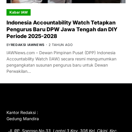
Kabar IAW
Indonesia Accountability Watch Tetapkan
Pengurus Baru DPW Jawa Tengah dan DIY
Periode 2025-2028
BY
REDAKSI IAWNEWS
2 TAHUN AGO
IAWNews.com – Dewan Pimpinan Pusat (DPP) Indonesia
Accountability Watch (IAW) secara resmi mengumumkan
pengangkatan susunan pengurus baru untuk Dewan
Perwakilan…
GET IN TOUCH
Kantor Redaksi :
Gedung Mandira
Jl. RP. Soeroso No.33, Lantai 3 Kav. 308 Kel. Cikini, Kec.