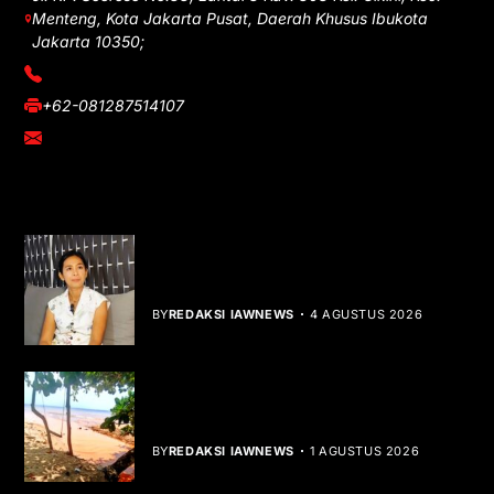
Menteng, Kota Jakarta Pusat, Daerah Khusus Ibukota
Jakarta 10350;
(021) 3908026
+62-081287514107
adm@iawnews.com
YOU MIGHT LIKE
Rocha Gibson Debut Lewat Single
Dibalik Tawaku Bergenre Slow Rock
BY
REDAKSI IAWNEWS
4 AGUSTUS 2026
Teluk Mata Ikan Keruh, Nelayan Soroti
Dampak Cut and Fill
BY
REDAKSI IAWNEWS
1 AGUSTUS 2026