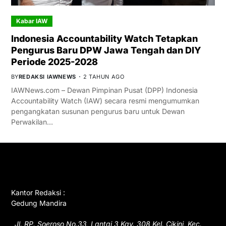
Kabar IAW
Indonesia Accountability Watch Tetapkan
Pengurus Baru DPW Jawa Tengah dan DIY
Periode 2025-2028
BY
REDAKSI IAWNEWS
2 TAHUN AGO
IAWNews.com – Dewan Pimpinan Pusat (DPP) Indonesia
Accountability Watch (IAW) secara resmi mengumumkan
pengangkatan susunan pengurus baru untuk Dewan
Perwakilan…
GET IN TOUCH
Kantor Redaksi :
Gedung Mandira
Jl. RP. Soeroso No.33, Lantai 3 Kav. 308 Kel. Cikini, Kec.