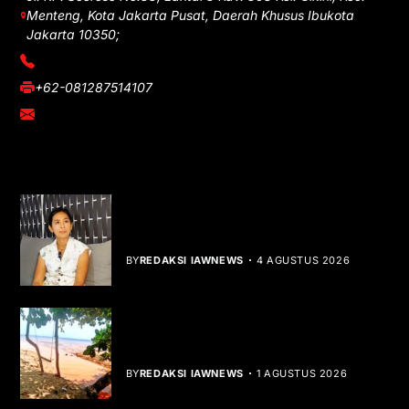
Menteng, Kota Jakarta Pusat, Daerah Khusus Ibukota
Jakarta 10350;
(021) 3908026
+62-081287514107
adm@iawnews.com
YOU MIGHT LIKE
Rocha Gibson Debut Lewat Single
Dibalik Tawaku Bergenre Slow Rock
BY
REDAKSI IAWNEWS
4 AGUSTUS 2026
Teluk Mata Ikan Keruh, Nelayan Soroti
Dampak Cut and Fill
BY
REDAKSI IAWNEWS
1 AGUSTUS 2026