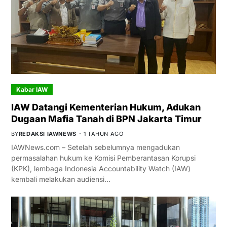
Kabar IAW
IAW Datangi Kementerian Hukum, Adukan
Dugaan Mafia Tanah di BPN Jakarta Timur
BY
REDAKSI IAWNEWS
1 TAHUN AGO
IAWNews.com – Setelah sebelumnya mengadukan
permasalahan hukum ke Komisi Pemberantasan Korupsi
(KPK), lembaga Indonesia Accountability Watch (IAW)
kembali melakukan audiensi…