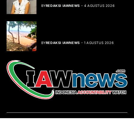
BY
REDAKSI IAWNEWS
4 AGUSTUS 2026
Teluk Mata Ikan Keruh, Nelayan Soroti
Dampak Cut and Fill
BY
REDAKSI IAWNEWS
1 AGUSTUS 2026
REDAKSI
About Us
Contact
Pedoman Media Siber
Copyright © iawnews.com 2026
- Powered by
Magze
.