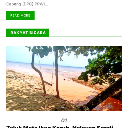
Cabang (DPC) PPWI…
READ MORE
RAKYAT BICARA
01
Teluk Mata Ikan Keruh, Nelayan Soroti