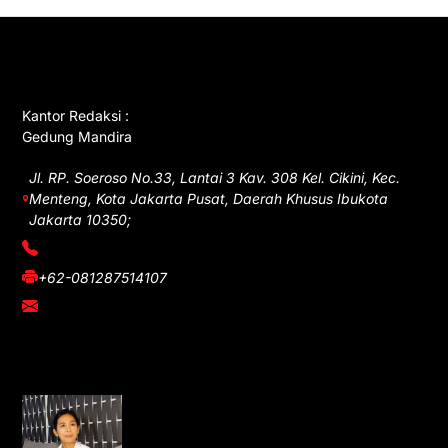
GET IN TOUCH
Kantor Redaksi :
Gedung Mandira
Jl. RP. Soeroso No.33, Lantai 3 Kav. 308 Kel. Cikini, Kec.
Menteng, Kota Jakarta Pusat, Daerah Khusus Ibukota
Jakarta 10350;
(021) 3908026
+62-081287514107
adm@iawnews.com
YOU MIGHT LIKE
Rocha Gibson Debut Lewat Single
Dibalik Tawaku Bergenre Slow Rock