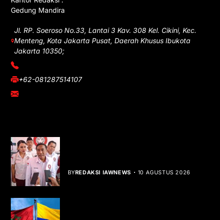
Gedung Mandira
Jl. RP. Soeroso No.33, Lantai 3 Kav. 308 Kel. Cikini, Kec.
Menteng, Kota Jakarta Pusat, Daerah Khusus Ibukota
Jakarta 10350;
(021) 3908026
+62-081287514107
adm@iawnews.com
YOU MIGHT LIKE
HUT ke-1 PRI, Gelar Donor Darah dan
Libatkan UMKM
BY
REDAKSI IAWNEWS
10 AGUSTUS 2026
Kolombia Akui Kedaulatan Maroko,