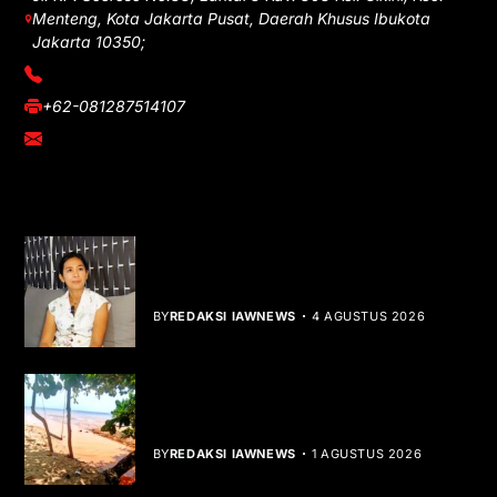
Menteng, Kota Jakarta Pusat, Daerah Khusus Ibukota
Jakarta 10350;
(021) 3908026
+62-081287514107
adm@iawnews.com
YOU MIGHT LIKE
Rocha Gibson Debut Lewat Single
Dibalik Tawaku Bergenre Slow Rock
BY
REDAKSI IAWNEWS
4 AGUSTUS 2026
Teluk Mata Ikan Keruh, Nelayan Soroti
Dampak Cut and Fill
BY
REDAKSI IAWNEWS
1 AGUSTUS 2026