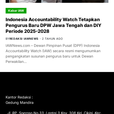
Kabar IAW
Indonesia Accountability Watch Tetapkan
Pengurus Baru DPW Jawa Tengah dan DIY
Periode 2025-2028
BY
REDAKSI IAWNEWS
2 TAHUN AGO
IAWNews.com – Dewan Pimpinan Pusat (DPP) Indonesia
Accountability Watch (IAW) secara resmi mengumumkan
pengangkatan susunan pengurus baru untuk Dewan
Perwakilan…
GET IN TOUCH
Kantor Redaksi :
Gedung Mandira
Jl. RP. Soeroso No.33, Lantai 3 Kav. 308 Kel. Cikini, Kec.