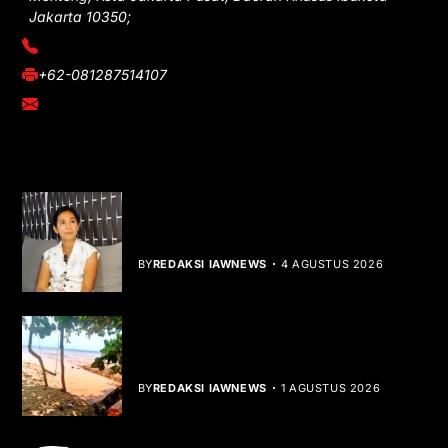
Jakarta 10350;
(021) 3908026
+62-081287514107
adm@iawnews.com
YOU MIGHT LIKE
Rocha Gibson Debut Lewat Single
Dibalik Tawaku Bergenre Slow Rock
BY
REDAKSI IAWNEWS
4 AGUSTUS 2026
Teluk Mata Ikan Keruh, Nelayan Soroti
Dampak Cut and Fill
BY
REDAKSI IAWNEWS
1 AGUSTUS 2026