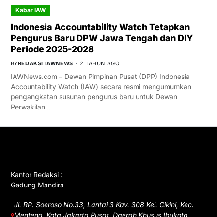
Kabar IAW
Indonesia Accountability Watch Tetapkan
Pengurus Baru DPW Jawa Tengah dan DIY
Periode 2025-2028
BY
REDAKSI IAWNEWS
2 TAHUN AGO
IAWNews.com – Dewan Pimpinan Pusat (DPP) Indonesia
Accountability Watch (IAW) secara resmi mengumumkan
pengangkatan susunan pengurus baru untuk Dewan
Perwakilan…
GET IN TOUCH
Kantor Redaksi :
Gedung Mandira
Jl. RP. Soeroso No.33, Lantai 3 Kav. 308 Kel. Cikini, Kec.
Menteng, Kota Jakarta Pusat, Daerah Khusus Ibukota