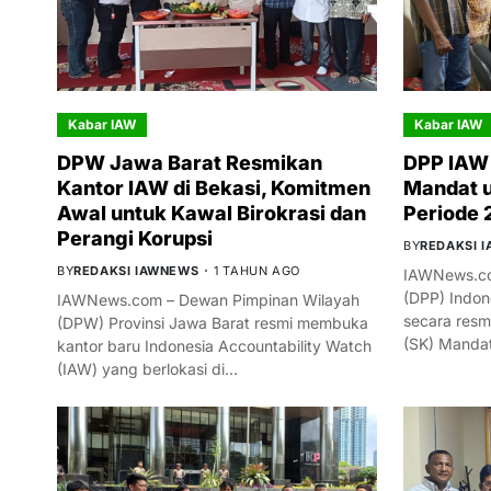
Kabar IAW
Kabar IAW
DPW Jawa Barat Resmikan
DPP IAW 
Kantor IAW di Bekasi, Komitmen
Mandat 
Awal untuk Kawal Birokrasi dan
Periode
Perangi Korupsi
BY
REDAKSI 
BY
REDAKSI IAWNEWS
1 TAHUN AGO
IAWNews.co
(DPP) Indon
IAWNews.com – Dewan Pimpinan Wilayah
secara resm
(DPW) Provinsi Jawa Barat resmi membuka
(SK) Manda
kantor baru Indonesia Accountability Watch
(IAW) yang berlokasi di…