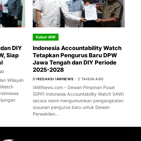
Kabar IAW
dan DIY
Indonesia Accountability Watch
W, Siap
Tetapkan Pengurus Baru DPW
l
Jawa Tengah dan DIY Periode
2025-2028
GO
BY
REDAKSI IAWNEWS
2 TAHUN AGO
an Wilayah
 Watch
IAWNews.com – Dewan Pimpinan Pusat
 Istimewa
(DPP) Indonesia Accountability Watch (IAW)
njungan
secara resmi mengumumkan pengangkatan
susunan pengurus baru untuk Dewan
Perwakilan…