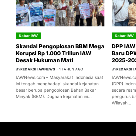
Kabar IAW
Kabar IAW
Skandal Pengoplosan BBM Mega
DPP IAW
Korupsi Rp 1.000 Triliun IAW
Baru DPW
Desak Hukuman Mati
2025-20
BY
REDAKSI IAWNEWS
1 TAHUN AGO
BY
REDAKSI 
IAWNews.com – Masyarakat Indonesia saat
IAWNews.co
ini tengah menghadapi skandal kejahatan
(DPP) Indon
besar berupa pengoplosan Bahan Bakar
secara res
Minyak (BBM). Dugaan kejahatan ini…
pengurus ba
Wilayah…