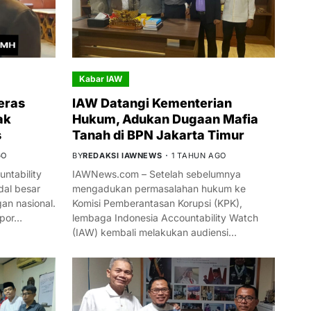
Kabar IAW
eras
IAW Datangi Kementerian
ak
Hukum, Adukan Dugaan Mafia
s
Tanah di BPN Jakarta Timur
GO
BY
REDAKSI IAWNEWS
1 TAHUN AGO
ntability
IAWNews.com – Setelah sebelumnya
al besar
mengadukan permasalahan hukum ke
n nasional.
Komisi Pemberantasan Korupsi (KPK),
mpor…
lembaga Indonesia Accountability Watch
(IAW) kembali melakukan audiensi…