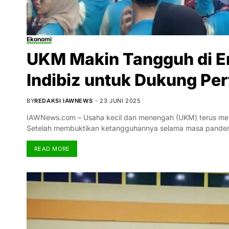
Ekonomi
UKM Makin Tangguh di Er
Indibiz untuk Dukung Pe
BY
REDAKSI IAWNEWS
23 JUNI 2025
IAWNews.com – Usaha kecil dan menengah (UKM) terus men
Setelah membuktikan ketangguhannya selama masa pandem
READ MORE