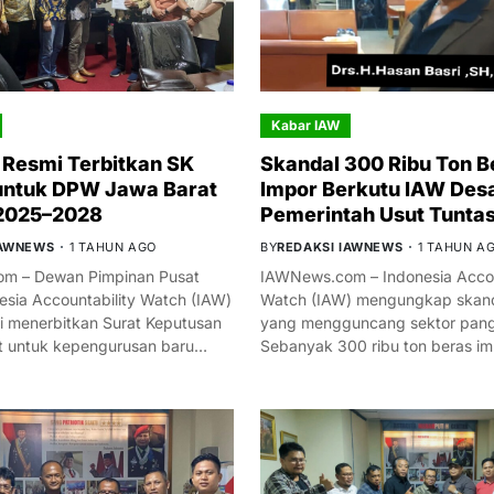
Kabar IAW
Resmi Terbitkan SK
Skandal 300 Ribu Ton B
untuk DPW Jawa Barat
Impor Berkutu IAW Des
 2025–2028
Pemerintah Usut Tunta
IAWNEWS
1 TAHUN AGO
BY
REDAKSI IAWNEWS
1 TAHUN A
m – Dewan Pimpinan Pusat
IAWNews.com – Indonesia Accou
esia Accountability Watch (IAW)
Watch (IAW) mengungkap skand
i menerbitkan Surat Keputusan
yang mengguncang sektor panga
t untuk kepengurusan baru…
Sebanyak 300 ribu ton beras i