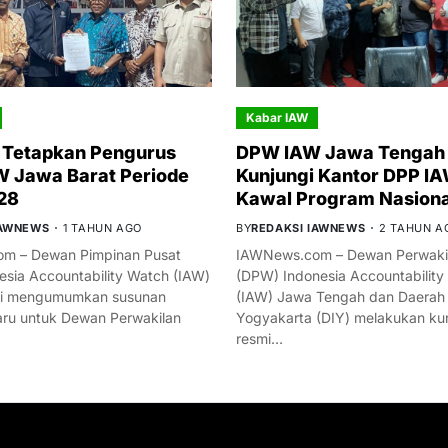
Kabar IAW
 Tetapkan Pengurus
DPW IAW Jawa Tengah 
 Jawa Barat Periode
Kunjungi Kantor DPP IA
28
Kawal Program Nasiona
IAWNEWS
1 TAHUN AGO
BY
REDAKSI IAWNEWS
2 TAHUN A
m – Dewan Pimpinan Pusat
IAWNews.com – Dewan Perwakil
esia Accountability Watch (IAW)
(DPW) Indonesia Accountability
mi mengumumkan susunan
(IAW) Jawa Tengah dan Daerah
ru untuk Dewan Perwakilan
Yogyakarta (DIY) melakukan ku
resmi…