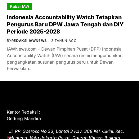
Kabar IAW
Indonesia Accountability Watch Tetapkan
Pengurus Baru DPW Jawa Tengah dan DIY
Periode 2025-2028
BY
REDAKSI IAWNEWS
2 TAHUN AGO
IAWNews.com – Dewan Pimpinan Pusat (DPP) Indonesia
Accountability Watch (IAW) secara resmi mengumumkan
pengangkatan susunan pengurus baru untuk Dewan
Perwakilan…
GET IN TOUCH
Kantor Redaksi :
Gedung Mandira
Jl. RP. Soeroso No.33, Lantai 3 Kav. 308 Kel. Cikini, Kec.
Menteng, Kota Jakarta Pusat, Daerah Khusus Ibukota