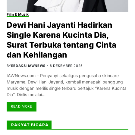
Film & Musik
Dewi Hani Jayanti Hadirkan
Single Karena Kucinta Dia,
Surat Terbuka tentang Cinta
dan Kehilangan
BY
REDAKSI IAWNEWS
6 DESEMBER 2025
IAWNews.com – Penyanyi sekaligus pengusaha skincare
Maryame, Dewi Hani Jayanti, kembali menapaki panggung
musik dengan merilis single terbaru bertajuk “Karena Kucinta
Dia”. Dirilis melalui…
READ MORE
RAKYAT BICARA