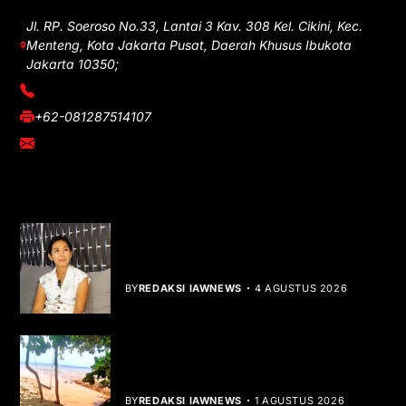
Jl. RP. Soeroso No.33, Lantai 3 Kav. 308 Kel. Cikini, Kec.
Menteng, Kota Jakarta Pusat, Daerah Khusus Ibukota
Jakarta 10350;
(021) 3908026
+62-081287514107
adm@iawnews.com
YOU MIGHT LIKE
Rocha Gibson Debut Lewat Single
Dibalik Tawaku Bergenre Slow Rock
BY
REDAKSI IAWNEWS
4 AGUSTUS 2026
Teluk Mata Ikan Keruh, Nelayan Soroti
Dampak Cut and Fill
BY
REDAKSI IAWNEWS
1 AGUSTUS 2026