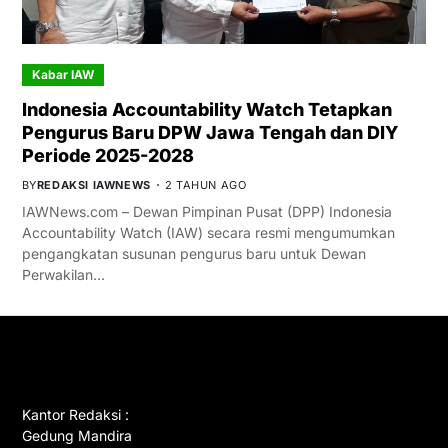
Kabar IAW
Indonesia Accountability Watch Tetapkan
Pengurus Baru DPW Jawa Tengah dan DIY
Periode 2025-2028
BY
REDAKSI IAWNEWS
2 TAHUN AGO
IAWNews.com – Dewan Pimpinan Pusat (DPP) Indonesia
Accountability Watch (IAW) secara resmi mengumumkan
pengangkatan susunan pengurus baru untuk Dewan
Perwakilan…
GET IN TOUCH
Kantor Redaksi :
Gedung Mandira