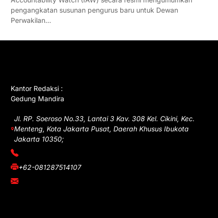
pengangkatan susunan pengurus baru untuk Dewan
Perwakilan…
GET IN TOUCH
Kantor Redaksi :
Gedung Mandira
Jl. RP. Soeroso No.33, Lantai 3 Kav. 308 Kel. Cikini, Kec.
Menteng, Kota Jakarta Pusat, Daerah Khusus Ibukota
Jakarta 10350;
(021) 3908026
+62-081287514107
adm@iawnews.com
YOU MIGHT LIKE