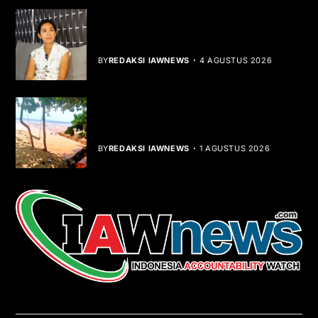
Rocha Gibson Debut Lewat Single
Dibalik Tawaku Bergenre Slow Rock
BY
REDAKSI IAWNEWS
4 AGUSTUS 2026
Teluk Mata Ikan Keruh, Nelayan Soroti
Dampak Cut and Fill
BY
REDAKSI IAWNEWS
1 AGUSTUS 2026