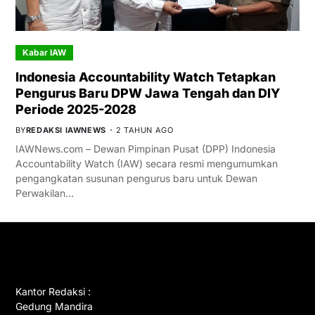
Kabar IAW
Indonesia Accountability Watch Tetapkan
Pengurus Baru DPW Jawa Tengah dan DIY
Periode 2025-2028
BY
REDAKSI IAWNEWS
2 TAHUN AGO
IAWNews.com – Dewan Pimpinan Pusat (DPP) Indonesia
Accountability Watch (IAW) secara resmi mengumumkan
pengangkatan susunan pengurus baru untuk Dewan
Perwakilan…
GET IN TOUCH
Kantor Redaksi :
Gedung Mandira