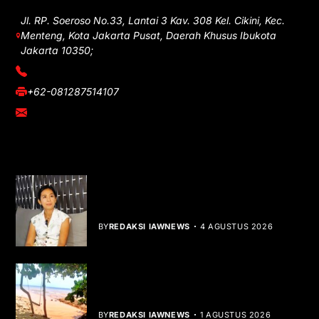
Jl. RP. Soeroso No.33, Lantai 3 Kav. 308 Kel. Cikini, Kec.
Menteng, Kota Jakarta Pusat, Daerah Khusus Ibukota
Jakarta 10350;
(021) 3908026
+62-081287514107
adm@iawnews.com
YOU MIGHT LIKE
Rocha Gibson Debut Lewat Single
Dibalik Tawaku Bergenre Slow Rock
BY
REDAKSI IAWNEWS
4 AGUSTUS 2026
Teluk Mata Ikan Keruh, Nelayan Soroti
Dampak Cut and Fill
BY
REDAKSI IAWNEWS
1 AGUSTUS 2026