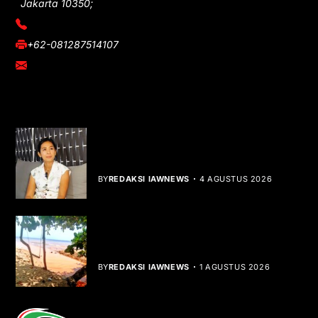
Jakarta 10350;
(021) 3908026
+62-081287514107
adm@iawnews.com
YOU MIGHT LIKE
Rocha Gibson Debut Lewat Single
Dibalik Tawaku Bergenre Slow Rock
BY
REDAKSI IAWNEWS
4 AGUSTUS 2026
Teluk Mata Ikan Keruh, Nelayan Soroti
Dampak Cut and Fill
BY
REDAKSI IAWNEWS
1 AGUSTUS 2026