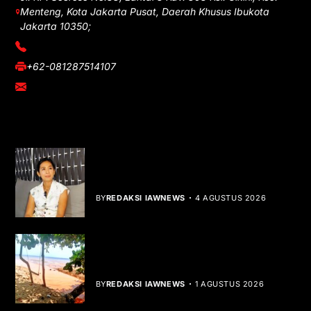
Menteng, Kota Jakarta Pusat, Daerah Khusus Ibukota
Jakarta 10350;
(021) 3908026
+62-081287514107
adm@iawnews.com
YOU MIGHT LIKE
Rocha Gibson Debut Lewat Single
Dibalik Tawaku Bergenre Slow Rock
BY
REDAKSI IAWNEWS
4 AGUSTUS 2026
Teluk Mata Ikan Keruh, Nelayan Soroti
Dampak Cut and Fill
BY
REDAKSI IAWNEWS
1 AGUSTUS 2026