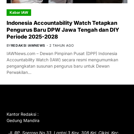
Kabar IAW
Indonesia Accountability Watch Tetapkan
Pengurus Baru DPW Jawa Tengah dan DIY
Periode 2025-2028
BY
REDAKSI IAWNEWS
2 TAHUN AGO
IAWNews.com – Dewan Pimpinan Pusat (DPP) Indonesia
Accountability Watch (IAW) secara resmi mengumumkan
pengangkatan susunan pengurus baru untuk Dewan
Perwakilan…
GET IN TOUCH
Kantor Redaksi :
Gedung Mandira
Jl. RP. Soeroso No.33, Lantai 3 Kav. 308 Kel. Cikini, Kec.