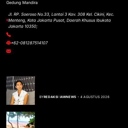
Gedung Mandira
Jl. RP. Soeroso No.33, Lantai 3 Kav. 308 Kel. Cikini, Kec.
Menteng, Kota Jakarta Pusat, Daerah Khusus Ibukota
Jakarta 10350;
(021) 3908026
+62-081287514107
adm@iawnews.com
YOU MIGHT LIKE
Rocha Gibson Debut Lewat Single
Dibalik Tawaku Bergenre Slow Rock
BY
REDAKSI IAWNEWS
4 AGUSTUS 2026
Teluk Mata Ikan Keruh, Nelayan Soroti
Dampak Cut and Fill