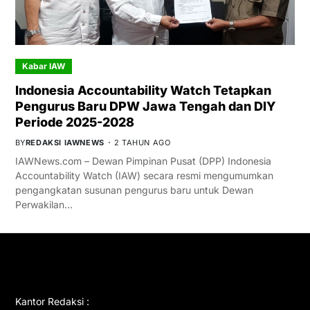
Kabar IAW
Indonesia Accountability Watch Tetapkan
Pengurus Baru DPW Jawa Tengah dan DIY
Periode 2025-2028
BY
REDAKSI IAWNEWS
2 TAHUN AGO
IAWNews.com – Dewan Pimpinan Pusat (DPP) Indonesia
Accountability Watch (IAW) secara resmi mengumumkan
pengangkatan susunan pengurus baru untuk Dewan
Perwakilan…
GET IN TOUCH
Kantor Redaksi :