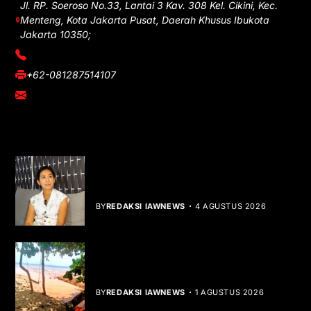
Jl. RP. Soeroso No.33, Lantai 3 Kav. 308 Kel. Cikini, Kec.
Menteng, Kota Jakarta Pusat, Daerah Khusus Ibukota
Jakarta 10350;
(021) 3908026
+62-081287514107
adm@iawnews.com
YOU MIGHT LIKE
Rocha Gibson Debut Lewat Single
Dibalik Tawaku Bergenre Slow Rock
BY
REDAKSI IAWNEWS
4 AGUSTUS 2026
Teluk Mata Ikan Keruh, Nelayan Soroti
Dampak Cut and Fill
BY
REDAKSI IAWNEWS
1 AGUSTUS 2026