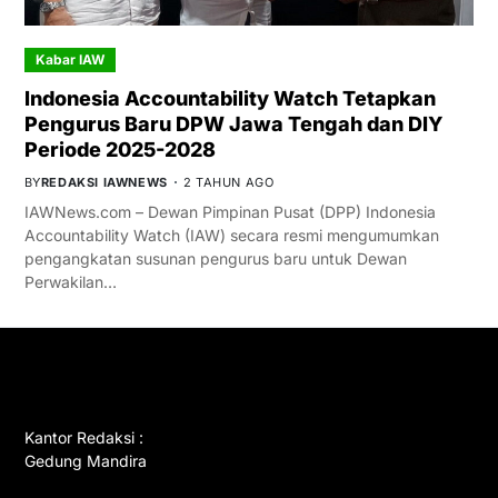
Kabar IAW
Indonesia Accountability Watch Tetapkan
Pengurus Baru DPW Jawa Tengah dan DIY
Periode 2025-2028
BY
REDAKSI IAWNEWS
2 TAHUN AGO
IAWNews.com – Dewan Pimpinan Pusat (DPP) Indonesia
Accountability Watch (IAW) secara resmi mengumumkan
pengangkatan susunan pengurus baru untuk Dewan
Perwakilan…
GET IN TOUCH
Kantor Redaksi :
Gedung Mandira