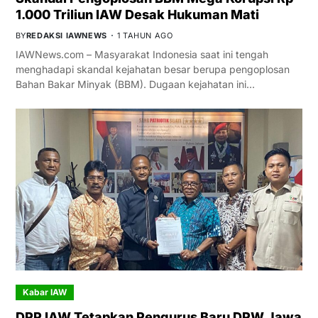
1.000 Triliun IAW Desak Hukuman Mati
BY
REDAKSI IAWNEWS
1 TAHUN AGO
IAWNews.com – Masyarakat Indonesia saat ini tengah
menghadapi skandal kejahatan besar berupa pengoplosan
Bahan Bakar Minyak (BBM). Dugaan kejahatan ini…
Kabar IAW
DPP IAW Tetapkan Pengurus Baru DPW Jawa