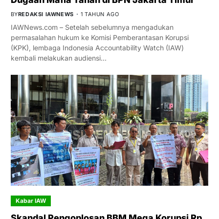
BY
REDAKSI IAWNEWS
1 TAHUN AGO
IAWNews.com – Setelah sebelumnya mengadukan
permasalahan hukum ke Komisi Pemberantasan Korupsi
(KPK), lembaga Indonesia Accountability Watch (IAW)
kembali melakukan audiensi…
Kabar IAW
Skandal Pengoplosan BBM Mega Korupsi Rp