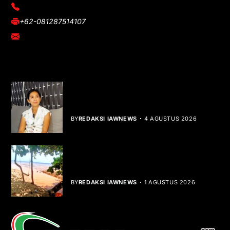
(021) 3908026
+62-081287514107
adm@iawnews.com
YOU MIGHT LIKE
Rocha Gibson Debut Lewat Single
Dibalik Tawaku Bergenre Slow Rock
BY
REDAKSI IAWNEWS
4 AGUSTUS 2026
Teluk Mata Ikan Keruh, Nelayan Soroti
Dampak Cut and Fill
BY
REDAKSI IAWNEWS
1 AGUSTUS 2026