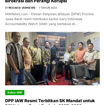
Birokrasi dan Perangi Korupsi
BY
REDAKSI IAWNEWS
1 TAHUN AGO
IAWNews.com – Dewan Pimpinan Wilayah (DPW) Provinsi
Jawa Barat resmi membuka kantor baru Indonesia
Accountability Watch (IAW) yang berlokasi di…
Kabar IAW
DPP IAW Resmi Terbitkan SK Mandat untuk