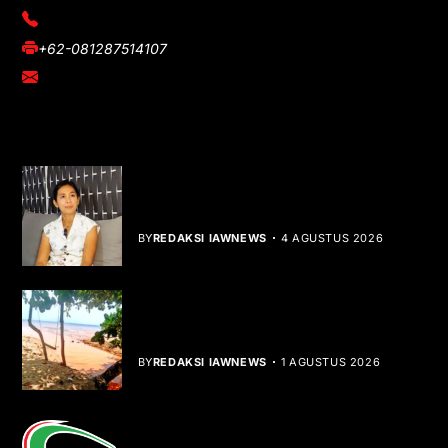
(021) 3908026
+62-081287514107
adm@iawnews.com
YOU MIGHT LIKE
Rocha Gibson Debut Lewat Single
Dibalik Tawaku Bergenre Slow Rock
BY
REDAKSI IAWNEWS
4 AGUSTUS 2026
Teluk Mata Ikan Keruh, Nelayan Soroti
Dampak Cut and Fill
BY
REDAKSI IAWNEWS
1 AGUSTUS 2026