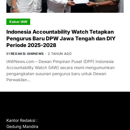
Kabar IAW
Indonesia Accountability Watch Tetapkan
Pengurus Baru DPW Jawa Tengah dan DIY
Periode 2025-2028
BY
REDAKSI IAWNEWS
2 TAHUN AGO
IAWNews.com – Dewan Pimpinan Pusat (DPP) Indonesia
Accountability Watch (IAW) secara resmi mengumumkan
pengangkatan susunan pengurus baru untuk Dewan
Perwakilan…
GET IN TOUCH
Kantor Redaksi :
Gedung Mandira