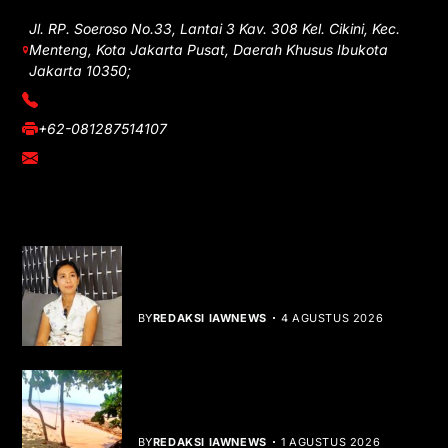
Jl. RP. Soeroso No.33, Lantai 3 Kav. 308 Kel. Cikini, Kec.
Menteng, Kota Jakarta Pusat, Daerah Khusus Ibukota
Jakarta 10350;
(021) 3908026
+62-081287514107
adm@iawnews.com
YOU MIGHT LIKE
Rocha Gibson Debut Lewat Single
Dibalik Tawaku Bergenre Slow Rock
BY
REDAKSI IAWNEWS
4 AGUSTUS 2026
Teluk Mata Ikan Keruh, Nelayan Soroti
Dampak Cut and Fill
BY
REDAKSI IAWNEWS
1 AGUSTUS 2026