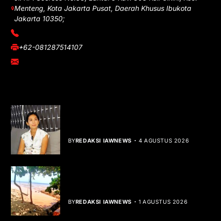
Menteng, Kota Jakarta Pusat, Daerah Khusus Ibukota
Jakarta 10350;
(021) 3908026
+62-081287514107
adm@iawnews.com
YOU MIGHT LIKE
Rocha Gibson Debut Lewat Single
Dibalik Tawaku Bergenre Slow Rock
BY
REDAKSI IAWNEWS
4 AGUSTUS 2026
Teluk Mata Ikan Keruh, Nelayan Soroti
Dampak Cut and Fill
BY
REDAKSI IAWNEWS
1 AGUSTUS 2026