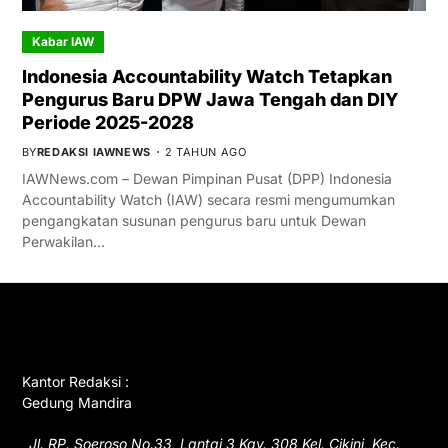
Kabar IAW
Indonesia Accountability Watch Tetapkan
Pengurus Baru DPW Jawa Tengah dan DIY
Periode 2025-2028
BY
REDAKSI IAWNEWS
2 TAHUN AGO
IAWNews.com – Dewan Pimpinan Pusat (DPP) Indonesia
Accountability Watch (IAW) secara resmi mengumumkan
pengangkatan susunan pengurus baru untuk Dewan
Perwakilan…
GET IN TOUCH
Kantor Redaksi :
Gedung Mandira
Jl. RP. Soeroso No.33, Lantai 3 Kav. 308 Kel. Cikini, Kec.