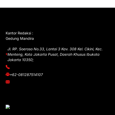
GET IN TOUCH
Kantor Redaksi :
Gedung Mandira
Jl. RP. Soeroso No.33, Lantai 3 Kav. 308 Kel. Cikini, Kec.
Menteng, Kota Jakarta Pusat, Daerah Khusus Ibukota
Jakarta 10350;
(021) 3908026
+62-081287514107
adm@iawnews.com
YOU MIGHT LIKE
Rocha Gibson Debut Lewat Single