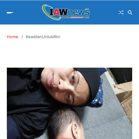
Home
KeadilanUntukRini