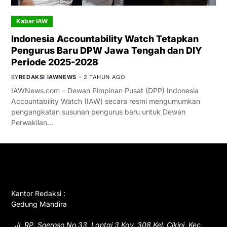
Kabar IAW
Indonesia Accountability Watch Tetapkan
Pengurus Baru DPW Jawa Tengah dan DIY
Periode 2025-2028
BY
REDAKSI IAWNEWS
2 TAHUN AGO
IAWNews.com – Dewan Pimpinan Pusat (DPP) Indonesia
Accountability Watch (IAW) secara resmi mengumumkan
pengangkatan susunan pengurus baru untuk Dewan
Perwakilan…
GET IN TOUCH
Kantor Redaksi :
Gedung Mandira
Jl. RP. Soeroso No.33, Lantai 3 Kav. 308 Kel. Cikini, Kec.