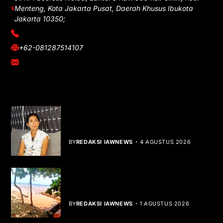
Menteng, Kota Jakarta Pusat, Daerah Khusus Ibukota
Jakarta 10350;
(021) 3908026
+62-081287514107
adm@iawnews.com
YOU MIGHT LIKE
Rocha Gibson Debut Lewat Single
Dibalik Tawaku Bergenre Slow Rock
BY
REDAKSI IAWNEWS
4 AGUSTUS 2026
Teluk Mata Ikan Keruh, Nelayan Soroti
Dampak Cut and Fill
BY
REDAKSI IAWNEWS
1 AGUSTUS 2026