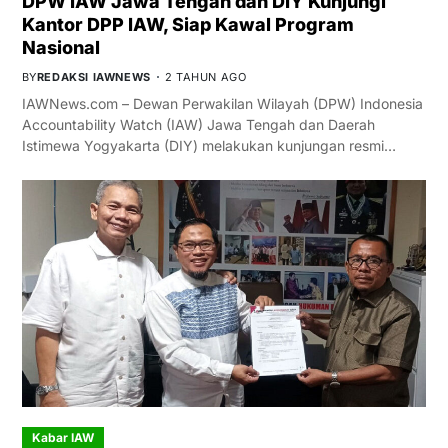
DPW IAW Jawa Tengah dan DIY Kunjungi
Kantor DPP IAW, Siap Kawal Program
Nasional
BY
REDAKSI IAWNEWS
2 TAHUN AGO
IAWNews.com – Dewan Perwakilan Wilayah (DPW) Indonesia
Accountability Watch (IAW) Jawa Tengah dan Daerah
Istimewa Yogyakarta (DIY) melakukan kunjungan resmi…
Kabar IAW