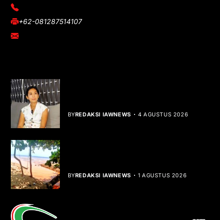
(021) 3908026
+62-081287514107
adm@iawnews.com
YOU MIGHT LIKE
Rocha Gibson Debut Lewat Single
Dibalik Tawaku Bergenre Slow Rock
BY
REDAKSI IAWNEWS
4 AGUSTUS 2026
Teluk Mata Ikan Keruh, Nelayan Soroti
Dampak Cut and Fill
BY
REDAKSI IAWNEWS
1 AGUSTUS 2026