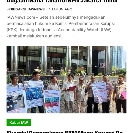
Dugaan Mafia Tanah di BPN Jakarta Timur
BY
REDAKSI IAWNEWS
1 TAHUN AGO
IAWNews.com – Setelah sebelumnya mengadukan
permasalahan hukum ke Komisi Pemberantasan Korupsi
(KPK), lembaga Indonesia Accountability Watch (IAW)
kembali melakukan audiensi…
Kabar IAW
Skandal Pengoplosan BBM Mega Korupsi Rp