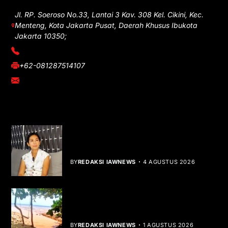
Jl. RP. Soeroso No.33, Lantai 3 Kav. 308 Kel. Cikini, Kec.
Menteng, Kota Jakarta Pusat, Daerah Khusus Ibukota
Jakarta 10350;
(021) 3908026
+62-081287514107
adm@iawnews.com
YOU MIGHT LIKE
Rocha Gibson Debut Lewat Single
Dibalik Tawaku Bergenre Slow Rock
BY
REDAKSI IAWNEWS
4 AGUSTUS 2026
Teluk Mata Ikan Keruh, Nelayan Soroti
Dampak Cut and Fill
BY
REDAKSI IAWNEWS
1 AGUSTUS 2026