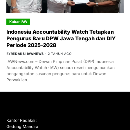
Kabar IAW
Indonesia Accountability Watch Tetapkan
Pengurus Baru DPW Jawa Tengah dan DIY
Periode 2025-2028
BY
REDAKSI IAWNEWS
2 TAHUN AGO
IAWNews.com – Dewan Pimpinan Pusat (DPP) Indonesia
Accountability Watch (IAW) secara resmi mengumumkan
pengangkatan susunan pengurus baru untuk Dewan
Perwakilan…
GET IN TOUCH
Kantor Redaksi :
Gedung Mandira