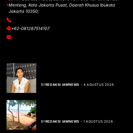
Menteng, Kota Jakarta Pusat, Daerah Khusus Ibukota
Jakarta 10350;
(021) 3908026
+62-081287514107
adm@iawnews.com
YOU MIGHT LIKE
Rocha Gibson Debut Lewat Single
Dibalik Tawaku Bergenre Slow Rock
BY
REDAKSI IAWNEWS
4 AGUSTUS 2026
Teluk Mata Ikan Keruh, Nelayan Soroti
Dampak Cut and Fill
BY
REDAKSI IAWNEWS
1 AGUSTUS 2026