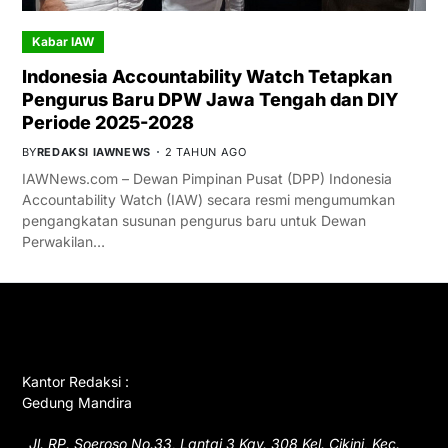
Kabar IAW
Indonesia Accountability Watch Tetapkan
Pengurus Baru DPW Jawa Tengah dan DIY
Periode 2025-2028
BY
REDAKSI IAWNEWS
2 TAHUN AGO
IAWNews.com – Dewan Pimpinan Pusat (DPP) Indonesia
Accountability Watch (IAW) secara resmi mengumumkan
pengangkatan susunan pengurus baru untuk Dewan
Perwakilan…
GET IN TOUCH
Kantor Redaksi :
Gedung Mandira
Jl. RP. Soeroso No.33, Lantai 3 Kav. 308 Kel. Cikini, Kec.