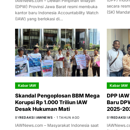
IAWNews.com – Dewan Pimpinan Wilayah
secara resm
(DPW) Provinsi Jawa Barat resmi membuka
(SK) Manda
kantor baru Indonesia Accountability Watch
(IAW) yang berlokasi di…
Kabar IAW
Kabar IAW
Skandal Pengoplosan BBM Mega
DPP IAW
Korupsi Rp 1.000 Triliun IAW
Baru DPW
Desak Hukuman Mati
2025-20
BY
REDAKSI IAWNEWS
1 TAHUN AGO
BY
REDAKSI 
IAWNews.com – Masyarakat Indonesia saat
IAWNews.co