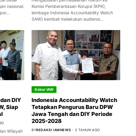
n nasional.
Komisi Pemberantasan Korupsi (KPK),
mpor…
lembaga Indonesia Accountability Watch
(IAW) kembali melakukan audiensi…
Kabar IAW
dan DIY
Indonesia Accountability Watch
W, Siap
Tetapkan Pengurus Baru DPW
l
Jawa Tengah dan DIY Periode
2025-2028
GO
BY
REDAKSI IAWNEWS
2 TAHUN AGO
an Wilayah