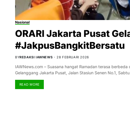
Nasional
ORARI Jakarta Pusat Gel
#JakpusBangkitBersatu
BY
REDAKSI IAWNEWS
28 FEBRUARI 2026
IAWNews.com – Suasana hangat Ramadan terasa berbeda di S
Gelanggang Jakarta Pusat, Jalan Stasiun Senen No.1, Sabt
READ MORE