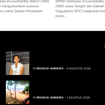
esia Accountability Watch (IAW)
(DPW) Indonesia Accountability
mi mengumumkan susunan
(IAW) Jawa Tengah dan Daerah
ru untuk Dewan Perwakilan
Yogyakarta (DIY) melakukan ku
resmi…
YOU MIGHT LIKE
Rocha Gibson Debut Lewat Single
Dibalik Tawaku Bergenre Slow Rock
BY
REDAKSI IAWNEWS
4 AGUSTUS 2026
Teluk Mata Ikan Keruh, Nelayan Soroti
Dampak Cut and Fill
BY
REDAKSI IAWNEWS
1 AGUSTUS 2026