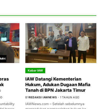
Kabar IAW
eras
IAW Datangi Kementerian
ak
Hukum, Adukan Dugaan Mafia
s
Tanah di BPN Jakarta Timur
GO
BY
REDAKSI IAWNEWS
1 TAHUN AGO
ntability
IAWNews.com – Setelah sebelumnya
al besar
mengadukan permasalahan hukum ke