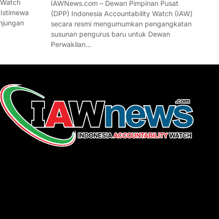
 Watch
IAWNews.com – Dewan Pimpinan Pusat
 Istimewa
(DPP) Indonesia Accountability Watch (IAW)
njungan
secara resmi mengumumkan pengangkatan
susunan pengurus baru untuk Dewan
Perwakilan…