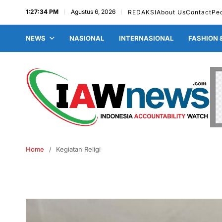
1:27:35 PM
Agustus 6, 2026
REDAKSI
About Us
Contact
Pe
NEWS
NASIONAL
INTERNASIONAL
FASHION 
Home
Kegiatan Religi