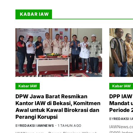
KABAR IAW
Kabar IAW
Kabar IAW
DPW Jawa Barat Resmikan
DPP IAW 
Kantor IAW di Bekasi, Komitmen
Mandat 
Awal untuk Kawal Birokrasi dan
Periode
Perangi Korupsi
BY
REDAKSI 
BY
REDAKSI IAWNEWS
1 TAHUN AGO
IAWNews.co
(DPP) Indon