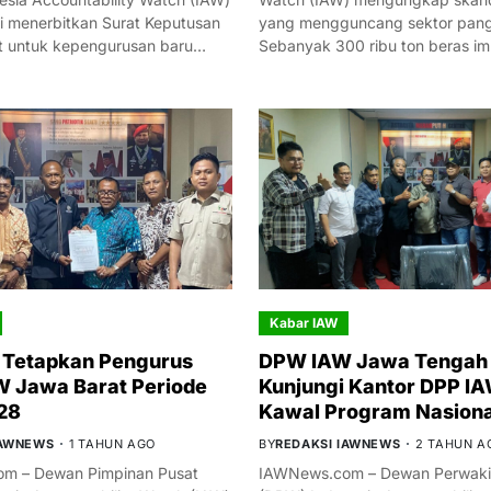
i menerbitkan Surat Keputusan
yang mengguncang sektor panga
t untuk kepengurusan baru…
Sebanyak 300 ribu ton beras i
Kabar IAW
 Tetapkan Pengurus
DPW IAW Jawa Tengah 
 Jawa Barat Periode
Kunjungi Kantor DPP IA
28
Kawal Program Nasiona
IAWNEWS
1 TAHUN AGO
BY
REDAKSI IAWNEWS
2 TAHUN A
m – Dewan Pimpinan Pusat
IAWNews.com – Dewan Perwakil