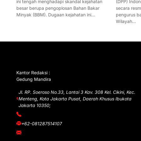
ini tengah menghadapi skandal kejahatan
(DPP) Indon
besar berupa pengoplosan Bahan Bakar
secara res
Minyak (BBM). Dugaan kejahatan ini…
pengurus ba
Wilayah…
GET IN TOUCH
Kantor Redaksi :
Gedung Mandira
Jl. RP. Soeroso No.33, Lantai 3 Kav. 308 Kel. Cikini, Kec.
Menteng, Kota Jakarta Pusat, Daerah Khusus Ibukota
Jakarta 10350;
(021) 3908026
+62-081287514107
adm@iawnews.com