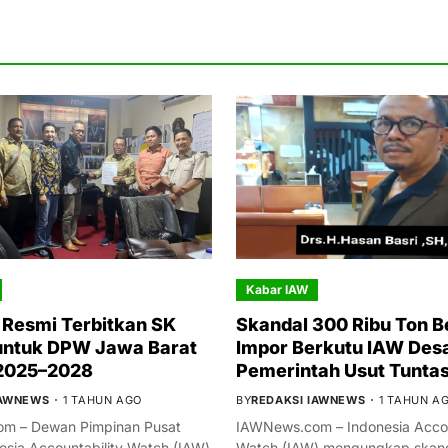
Kabar IAW
Resmi Terbitkan SK
Skandal 300 Ribu Ton B
untuk DPW Jawa Barat
Impor Berkutu IAW Des
 2025–2028
Pemerintah Usut Tunta
IAWNEWS
1 TAHUN AGO
BY
REDAKSI IAWNEWS
1 TAHUN A
m – Dewan Pimpinan Pusat
IAWNews.com – Indonesia Accou
esia Accountability Watch (IAW)
Watch (IAW) mengungkap skand