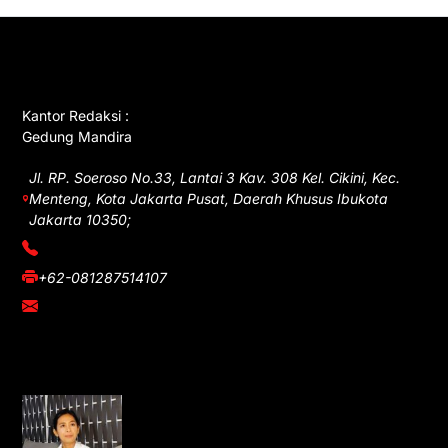
GET IN TOUCH
Kantor Redaksi :
Gedung Mandira
Jl. RP. Soeroso No.33, Lantai 3 Kav. 308 Kel. Cikini, Kec.
Menteng, Kota Jakarta Pusat, Daerah Khusus Ibukota
Jakarta 10350;
(021) 3908026
+62-081287514107
adm@iawnews.com
YOU MIGHT LIKE
Rocha Gibson Debut Lewat Single
Dibalik Tawaku Bergenre Slow Rock