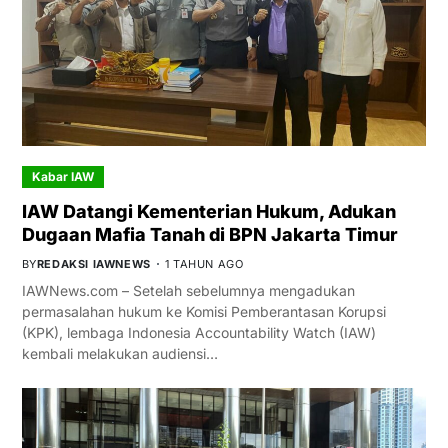
Kabar IAW
IAW Datangi Kementerian Hukum, Adukan
Dugaan Mafia Tanah di BPN Jakarta Timur
BY
REDAKSI IAWNEWS
1 TAHUN AGO
IAWNews.com – Setelah sebelumnya mengadukan
permasalahan hukum ke Komisi Pemberantasan Korupsi
(KPK), lembaga Indonesia Accountability Watch (IAW)
kembali melakukan audiensi…