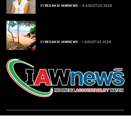
BY
REDAKSI IAWNEWS
4 AGUSTUS 2026
Teluk Mata Ikan Keruh, Nelayan Soroti
Dampak Cut and Fill
BY
REDAKSI IAWNEWS
1 AGUSTUS 2026
REDAKSI
About Us
Contact
Pedoman Media Siber
Copyright © iawnews.com 2026
- Powered by
Magze
.