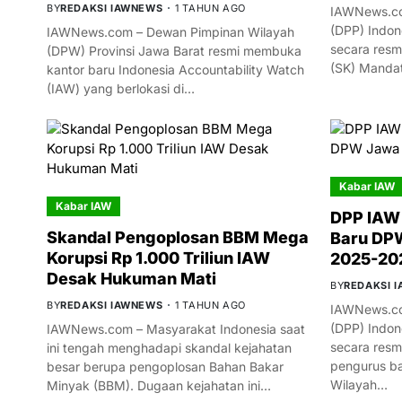
BY
REDAKSI IAWNEWS
1 TAHUN AGO
IAWNews.co
(DPP) Indon
IAWNews.com – Dewan Pimpinan Wilayah
secara resm
(DPW) Provinsi Jawa Barat resmi membuka
(SK) Manda
kantor baru Indonesia Accountability Watch
(IAW) yang berlokasi di…
Kabar IAW
Kabar IAW
DPP IAW
Skandal Pengoplosan BBM Mega
Baru DPW
Korupsi Rp 1.000 Triliun IAW
2025-20
Desak Hukuman Mati
BY
REDAKSI 
BY
REDAKSI IAWNEWS
1 TAHUN AGO
IAWNews.co
(DPP) Indon
IAWNews.com – Masyarakat Indonesia saat
secara res
ini tengah menghadapi skandal kejahatan
pengurus ba
besar berupa pengoplosan Bahan Bakar
Wilayah…
Minyak (BBM). Dugaan kejahatan ini…