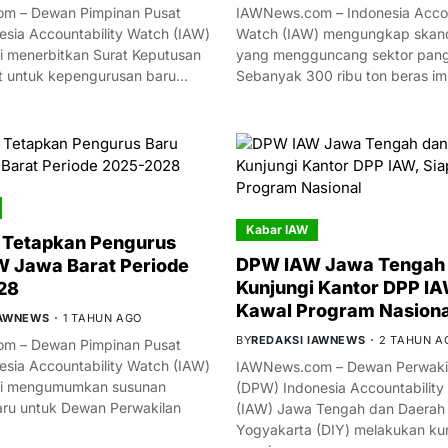
m – Dewan Pimpinan Pusat
IAWNews.com – Indonesia Accou
esia Accountability Watch (IAW)
Watch (IAW) mengungkap skand
i menerbitkan Surat Keputusan
yang mengguncang sektor panga
t untuk kepengurusan baru…
Sebanyak 300 ribu ton beras i
Kabar IAW
 Tetapkan Pengurus
DPW IAW Jawa Tengah 
 Jawa Barat Periode
Kunjungi Kantor DPP IA
28
Kawal Program Nasiona
IAWNEWS
1 TAHUN AGO
BY
REDAKSI IAWNEWS
2 TAHUN A
m – Dewan Pimpinan Pusat
esia Accountability Watch (IAW)
IAWNews.com – Dewan Perwakil
mi mengumumkan susunan
(DPW) Indonesia Accountability
ru untuk Dewan Perwakilan
(IAW) Jawa Tengah dan Daerah
Yogyakarta (DIY) melakukan ku