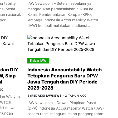
ntability
IAWNews.com – Setelah sebelumnya
al besar
mengadukan permasalahan hukum ke
n nasional.
Komisi Pemberantasan Korupsi (KPK),
mpor…
lembaga Indonesia Accountability Watch
(IAW) kembali melakukan audiensi…
Kabar IAW
dan DIY
Indonesia Accountability Watch
W, Siap
Tetapkan Pengurus Baru DPW
l
Jawa Tengah dan DIY Periode
2025-2028
GO
BY
REDAKSI IAWNEWS
2 TAHUN AGO
an Wilayah
 Watch
IAWNews.com – Dewan Pimpinan Pusat
 Istimewa
(DPP) Indonesia Accountability Watch (IAW)
njungan
secara resmi mengumumkan pengangkatan