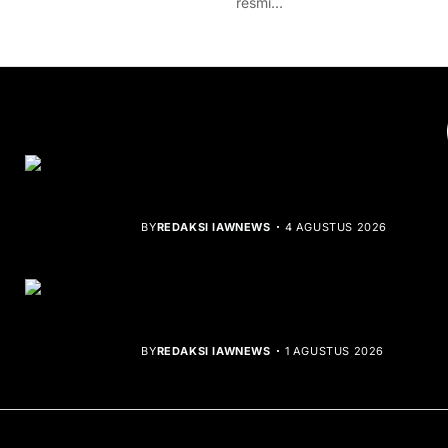
resmi…
YOU MIGHT LIKE
Rocha Gibson Debut Lewat Single
Dibalik Tawaku Bergenre Slow Rock
BY
REDAKSI IAWNEWS
4 AGUSTUS 2026
Teluk Mata Ikan Keruh, Nelayan Soroti
Dampak Cut and Fill
BY
REDAKSI IAWNEWS
1 AGUSTUS 2026