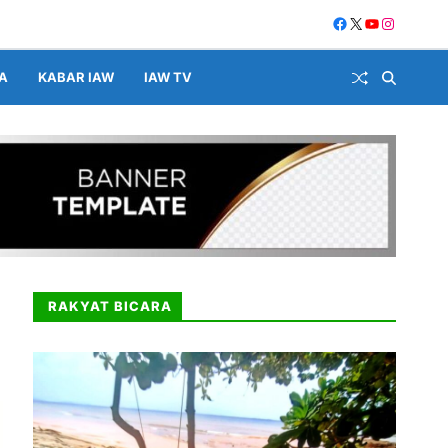
A
KABAR IAW
IAW TV
RAKYAT BICARA