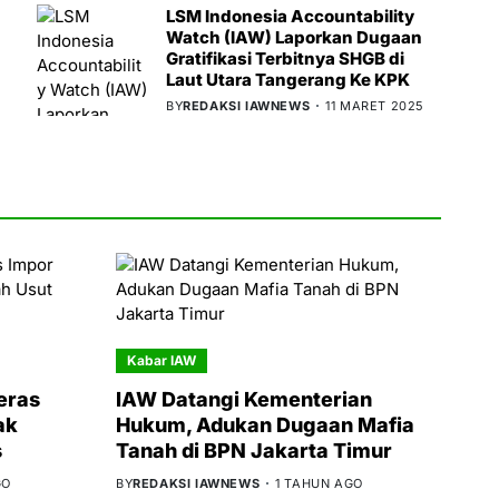
LSM Indonesia Accountability
Watch (IAW) Laporkan Dugaan
Gratifikasi Terbitnya SHGB di
Laut Utara Tangerang Ke KPK
BY
REDAKSI IAWNEWS
11 MARET 2025
Kabar IAW
eras
IAW Datangi Kementerian
ak
Hukum, Adukan Dugaan Mafia
s
Tanah di BPN Jakarta Timur
GO
BY
REDAKSI IAWNEWS
1 TAHUN AGO