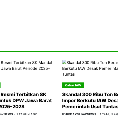
Kabar IAW
Resmi Terbitkan SK
Skandal 300 Ribu Ton B
untuk DPW Jawa Barat
Impor Berkutu IAW Des
 2025–2028
Pemerintah Usut Tunta
IAWNEWS
1 TAHUN AGO
BY
REDAKSI IAWNEWS
1 TAHUN A