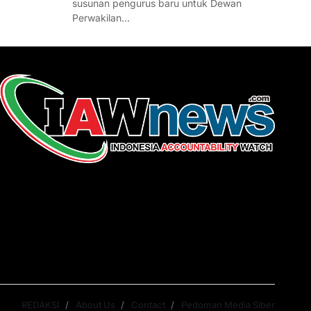
susunan pengurus baru untuk Dewan
Perwakilan…
REDAKSI
About Us
Contact
Pedoman Media Siber