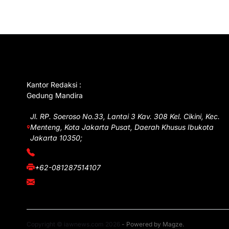
GET IN TOUCH
Kantor Redaksi :
Gedung Mandira
Jl. RP. Soeroso No.33, Lantai 3 Kav. 308 Kel. Cikini, Kec.
Menteng, Kota Jakarta Pusat, Daerah Khusus Ibukota
Jakarta 10350;
(021) 3908026
+62-081287514107
adm@iawnews.com
Copyright © iawnews.com 2026
- Powered by
Magze
.