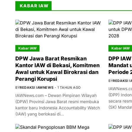
KABAR IAW
Kabar IAW
Kabar IAW
DPW Jawa Barat Resmikan
DPP IAW 
Kantor IAW di Bekasi, Komitmen
Mandat 
Awal untuk Kawal Birokrasi dan
Periode
Perangi Korupsi
BY
REDAKSI 
BY
REDAKSI IAWNEWS
1 TAHUN AGO
IAWNews.co
(DPP) Indon
IAWNews.com – Dewan Pimpinan Wilayah
secara resm
(DPW) Provinsi Jawa Barat resmi membuka
(SK) Manda
kantor baru Indonesia Accountability Watch
(IAW) yang berlokasi di…