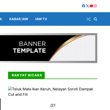
A
KABAR IAW
IAW TV
RAKYAT BICARA
01