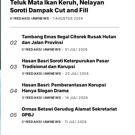
Teluk Mata Ikan Keruh, Nelayan
Soroti Dampak Cut and Fill
BY
REDAKSI IAWNEWS
1 AGUSTUS 2026
Tambang Emas Ilegal Citorek Rusak Hutan
dan Jalan Provinsi
02
BY
REDAKSI IAWNEWS
31 JULI 2026
Hasan Basri Soroti Keterpurukan Pasar
Tradisional dan Korupsi
03
BY
REDAKSI IAWNEWS
20 JULI 2026
Hasan Basri: Pemberantasan Korupsi
Hanya Slogan Drama
04
BY
REDAKSI IAWNEWS
14 JULI 2026
Ormas Betawi Gerudug Alamat Sekretariat
GPBJ
05
BY
REDAKSI IAWNEWS
11 JULI 2026