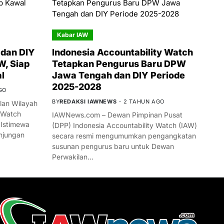
Kabar IAW
dan DIY
Indonesia Accountability Watch
W, Siap
Tetapkan Pengurus Baru DPW
l
Jawa Tengah dan DIY Periode
2025-2028
GO
BY
REDAKSI IAWNEWS
2 TAHUN AGO
an Wilayah
 Watch
IAWNews.com – Dewan Pimpinan Pusat
 Istimewa
(DPP) Indonesia Accountability Watch (IAW)
njungan
secara resmi mengumumkan pengangkatan
susunan pengurus baru untuk Dewan
Perwakilan…