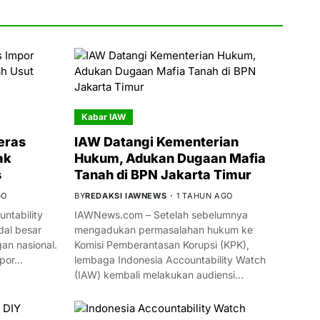
Kabar IAW
eras
IAW Datangi Kementerian
ak
Hukum, Adukan Dugaan Mafia
s
Tanah di BPN Jakarta Timur
GO
BY
REDAKSI IAWNEWS
1 TAHUN AGO
ntability
IAWNews.com – Setelah sebelumnya
al besar
mengadukan permasalahan hukum ke
n nasional.
Komisi Pemberantasan Korupsi (KPK),
mpor…
lembaga Indonesia Accountability Watch
(IAW) kembali melakukan audiensi…