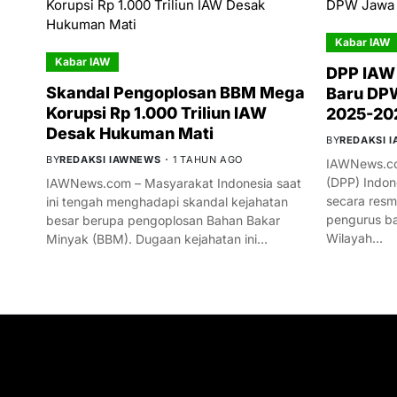
Kabar IAW
Kabar IAW
DPP IAW
Skandal Pengoplosan BBM Mega
Baru DPW
Korupsi Rp 1.000 Triliun IAW
2025-20
Desak Hukuman Mati
BY
REDAKSI 
BY
REDAKSI IAWNEWS
1 TAHUN AGO
IAWNews.co
(DPP) Indon
IAWNews.com – Masyarakat Indonesia saat
secara res
ini tengah menghadapi skandal kejahatan
pengurus ba
besar berupa pengoplosan Bahan Bakar
Wilayah…
Minyak (BBM). Dugaan kejahatan ini…
GET IN TOUCH