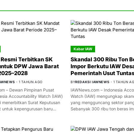
Kabar IAW
Resmi Terbitkan SK
Skandal 300 Ribu Ton B
untuk DPW Jawa Barat
Impor Berkutu IAW Des
 2025–2028
Pemerintah Usut Tunta
IAWNEWS
1 TAHUN AGO
BY
REDAKSI IAWNEWS
1 TAHUN A
m – Dewan Pimpinan Pusat
IAWNews.com – Indonesia Accou
esia Accountability Watch (IAW)
Watch (IAW) mengungkap skand
i menerbitkan Surat Keputusan
yang mengguncang sektor panga
t untuk kepengurusan baru…
Sebanyak 300 ribu ton beras i