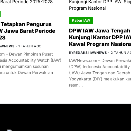
Kabar IAW
 Tetapkan Pengurus
DPW IAW Jawa Tengah 
 Jawa Barat Periode
Kunjungi Kantor DPP IA
28
Kawal Program Nasiona
IAWNEWS
1 TAHUN AGO
BY
REDAKSI IAWNEWS
2 TAHUN A
m – Dewan Pimpinan Pusat
esia Accountability Watch (IAW)
IAWNews.com – Dewan Perwakil
mi mengumumkan susunan
(DPW) Indonesia Accountability
ru untuk Dewan Perwakilan
(IAW) Jawa Tengah dan Daerah
Yogyakarta (DIY) melakukan ku
resmi…
YOU MIGHT LIKE