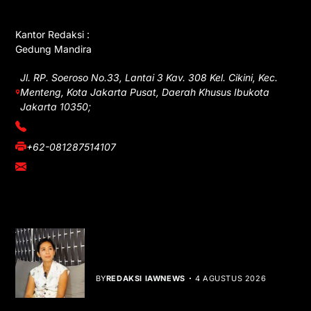
Kantor Redaksi :
Gedung Mandira
Jl. RP. Soeroso No.33, Lantai 3 Kav. 308 Kel. Cikini, Kec.
Menteng, Kota Jakarta Pusat, Daerah Khusus Ibukota
Jakarta 10350;
(021) 3908026
+62-081287514107
adm@iawnews.com
YOU MIGHT LIKE
Rocha Gibson Debut Lewat Single
Dibalik Tawaku Bergenre Slow Rock
BY
REDAKSI IAWNEWS
4 AGUSTUS 2026