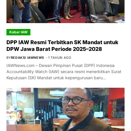
Kabar IAW
DPP IAW Resmi Terbitkan SK Mandat untuk
DPW Jawa Barat Periode 2025–2028
BY
REDAKSI IAWNEWS
1 TAHUN AGO
IAWNews.com – Dewan Pimpinan Pusat (DPP) Indonesia
Accountability Watch (IAW) secara resmi menerbitkan Surat
Keputusan (SK) Mandat untuk kepengurusan baru…