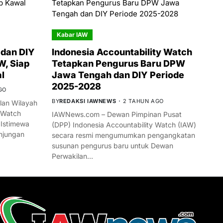
Kabar IAW
dan DIY
Indonesia Accountability Watch
W, Siap
Tetapkan Pengurus Baru DPW
l
Jawa Tengah dan DIY Periode
2025-2028
GO
BY
REDAKSI IAWNEWS
2 TAHUN AGO
an Wilayah
 Watch
IAWNews.com – Dewan Pimpinan Pusat
 Istimewa
(DPP) Indonesia Accountability Watch (IAW)
njungan
secara resmi mengumumkan pengangkatan
susunan pengurus baru untuk Dewan
Perwakilan…