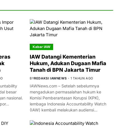
Kabar IAW
eras
IAW Datangi Kementerian
ak
Hukum, Adukan Dugaan Mafia
s
Tanah di BPN Jakarta Timur
GO
BY
REDAKSI IAWNEWS
1 TAHUN AGO
ntability
IAWNews.com – Setelah sebelumnya
al besar
mengadukan permasalahan hukum ke
n nasional.
Komisi Pemberantasan Korupsi (KPK),
mpor…
lembaga Indonesia Accountability Watch
(IAW) kembali melakukan audiensi…