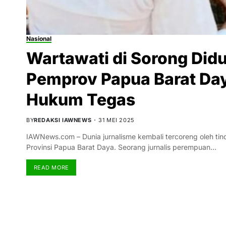
Nasional
Wartawati di Sorong Did
Pemprov Papua Barat Da
Hukum Tegas
BY
REDAKSI IAWNEWS
31 MEI 2025
IAWNews.com – Dunia jurnalisme kembali tercoreng oleh tin
Provinsi Papua Barat Daya. Seorang jurnalis perempuan…
READ MORE