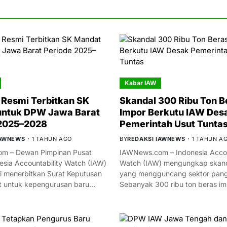
Kabar IAW
Resmi Terbitkan SK
Skandal 300 Ribu Ton B
untuk DPW Jawa Barat
Impor Berkutu IAW Des
 2025–2028
Pemerintah Usut Tunta
IAWNEWS
1 TAHUN AGO
BY
REDAKSI IAWNEWS
1 TAHUN A
m – Dewan Pimpinan Pusat
IAWNews.com – Indonesia Accou
esia Accountability Watch (IAW)
Watch (IAW) mengungkap skand
i menerbitkan Surat Keputusan
yang mengguncang sektor panga
t untuk kepengurusan baru…
Sebanyak 300 ribu ton beras i