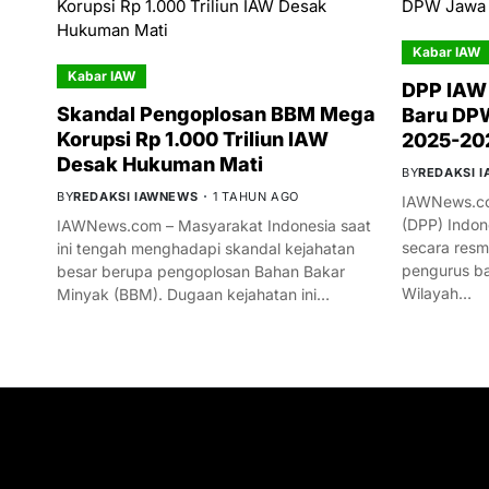
Kabar IAW
Kabar IAW
DPP IAW
Skandal Pengoplosan BBM Mega
Baru DPW
Korupsi Rp 1.000 Triliun IAW
2025-20
Desak Hukuman Mati
BY
REDAKSI 
BY
REDAKSI IAWNEWS
1 TAHUN AGO
IAWNews.co
(DPP) Indon
IAWNews.com – Masyarakat Indonesia saat
secara res
ini tengah menghadapi skandal kejahatan
pengurus ba
besar berupa pengoplosan Bahan Bakar
Wilayah…
Minyak (BBM). Dugaan kejahatan ini…
GET IN TOUCH