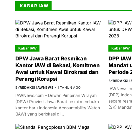
KABAR IAW
Kabar IAW
Kabar IAW
DPW Jawa Barat Resmikan
DPP IAW 
Kantor IAW di Bekasi, Komitmen
Mandat 
Awal untuk Kawal Birokrasi dan
Periode
Perangi Korupsi
BY
REDAKSI 
BY
REDAKSI IAWNEWS
1 TAHUN AGO
IAWNews.co
(DPP) Indon
IAWNews.com – Dewan Pimpinan Wilayah
secara resm
(DPW) Provinsi Jawa Barat resmi membuka
(SK) Manda
kantor baru Indonesia Accountability Watch
(IAW) yang berlokasi di…