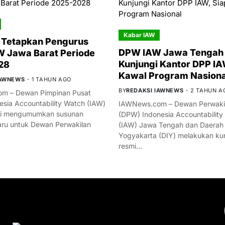
Kabar IAW
 Tetapkan Pengurus
DPW IAW Jawa Tengah 
 Jawa Barat Periode
Kunjungi Kantor DPP IA
28
Kawal Program Nasiona
IAWNEWS
1 TAHUN AGO
BY
REDAKSI IAWNEWS
2 TAHUN A
m – Dewan Pimpinan Pusat
esia Accountability Watch (IAW)
IAWNews.com – Dewan Perwakil
mi mengumumkan susunan
(DPW) Indonesia Accountability
ru untuk Dewan Perwakilan
(IAW) Jawa Tengah dan Daerah
Yogyakarta (DIY) melakukan ku
resmi…
YOU MIGHT LIKE