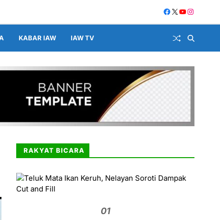
A
KABAR IAW
IAW TV
RAKYAT BICARA
01