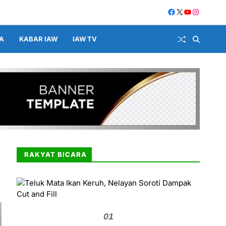
A
KABAR IAW
IAW TV
RAKYAT BICARA
01