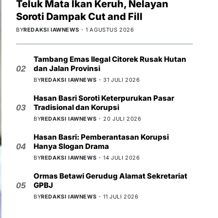
Teluk Mata Ikan Keruh, Nelayan
Soroti Dampak Cut and Fill
BY
REDAKSI IAWNEWS
1 AGUSTUS 2026
Tambang Emas Ilegal Citorek Rusak Hutan
dan Jalan Provinsi
02
BY
REDAKSI IAWNEWS
31 JULI 2026
Hasan Basri Soroti Keterpurukan Pasar
Tradisional dan Korupsi
03
BY
REDAKSI IAWNEWS
20 JULI 2026
Hasan Basri: Pemberantasan Korupsi
Hanya Slogan Drama
04
BY
REDAKSI IAWNEWS
14 JULI 2026
Ormas Betawi Gerudug Alamat Sekretariat
GPBJ
05
BY
REDAKSI IAWNEWS
11 JULI 2026