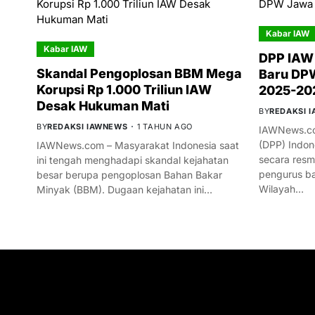
Kabar IAW
Kabar IAW
DPP IAW
Skandal Pengoplosan BBM Mega
Baru DPW
Korupsi Rp 1.000 Triliun IAW
2025-20
Desak Hukuman Mati
BY
REDAKSI 
BY
REDAKSI IAWNEWS
1 TAHUN AGO
IAWNews.co
(DPP) Indon
IAWNews.com – Masyarakat Indonesia saat
secara res
ini tengah menghadapi skandal kejahatan
pengurus ba
besar berupa pengoplosan Bahan Bakar
Wilayah…
Minyak (BBM). Dugaan kejahatan ini…
GET IN TOUCH