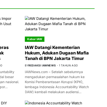
Kabar IAW
eras
IAW Datangi Kementerian
ak
Hukum, Adukan Dugaan Mafia
s
Tanah di BPN Jakarta Timur
GO
BY
REDAKSI IAWNEWS
1 TAHUN AGO
ntability
IAWNews.com – Setelah sebelumnya
al besar
mengadukan permasalahan hukum ke
n nasional.
Komisi Pemberantasan Korupsi (KPK),
mpor…
lembaga Indonesia Accountability Watch
(IAW) kembali melakukan audiensi…