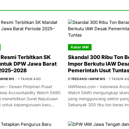
Kabar IAW
Resmi Terbitkan SK
Skandal 300 Ribu Ton B
untuk DPW Jawa Barat
Impor Berkutu IAW Des
 2025–2028
Pemerintah Usut Tunta
IAWNEWS
1 TAHUN AGO
BY
REDAKSI IAWNEWS
1 TAHUN A
m – Dewan Pimpinan Pusat
IAWNews.com – Indonesia Accou
esia Accountability Watch (IAW)
Watch (IAW) mengungkap skand
i menerbitkan Surat Keputusan
yang mengguncang sektor panga
t untuk kepengurusan baru…
Sebanyak 300 ribu ton beras i