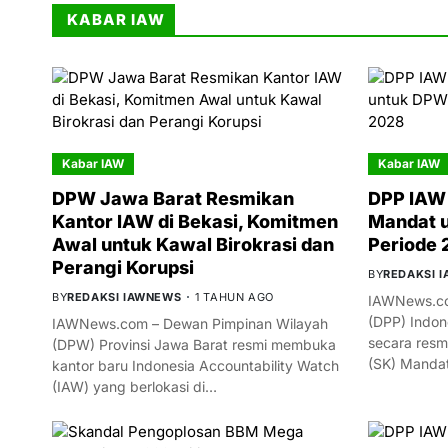
KABAR IAW
Kabar IAW
Kabar IAW
DPW Jawa Barat Resmikan
DPP IAW 
Kantor IAW di Bekasi, Komitmen
Mandat 
Awal untuk Kawal Birokrasi dan
Periode
Perangi Korupsi
BY
REDAKSI 
BY
REDAKSI IAWNEWS
1 TAHUN AGO
IAWNews.co
(DPP) Indon
IAWNews.com – Dewan Pimpinan Wilayah
secara resm
(DPW) Provinsi Jawa Barat resmi membuka
(SK) Manda
kantor baru Indonesia Accountability Watch
(IAW) yang berlokasi di…