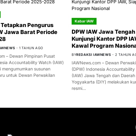
Kabar IAW
 Tetapkan Pengurus
DPW IAW Jawa Tengah 
 Jawa Barat Periode
Kunjungi Kantor DPP IA
28
Kawal Program Nasiona
IAWNEWS
1 TAHUN AGO
BY
REDAKSI IAWNEWS
2 TAHUN A
m – Dewan Pimpinan Pusat
esia Accountability Watch (IAW)
IAWNews.com – Dewan Perwakil
mi mengumumkan susunan
(DPW) Indonesia Accountability
ru untuk Dewan Perwakilan
(IAW) Jawa Tengah dan Daerah
Yogyakarta (DIY) melakukan ku
resmi…
YOU MIGHT LIKE