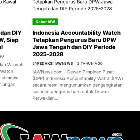
Kabar IAW
dan DIY
Indonesia Accountability Watch
W, Siap
Tetapkan Pengurus Baru DPW
l
Jawa Tengah dan DIY Periode
2025-2028
GO
BY
REDAKSI IAWNEWS
2 TAHUN AGO
an Wilayah
 Watch
IAWNews.com – Dewan Pimpinan Pusat
 Istimewa
(DPP) Indonesia Accountability Watch (IAW)
njungan
secara resmi mengumumkan pengangkatan
susunan pengurus baru untuk Dewan
Perwakilan…