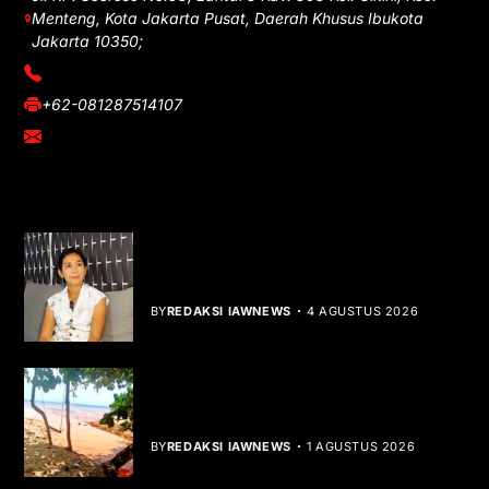
Menteng, Kota Jakarta Pusat, Daerah Khusus Ibukota
Jakarta 10350;
(021) 3908026
+62-081287514107
adm@iawnews.com
YOU MIGHT LIKE
Rocha Gibson Debut Lewat Single
Dibalik Tawaku Bergenre Slow Rock
BY
REDAKSI IAWNEWS
4 AGUSTUS 2026
Teluk Mata Ikan Keruh, Nelayan Soroti
Dampak Cut and Fill
BY
REDAKSI IAWNEWS
1 AGUSTUS 2026