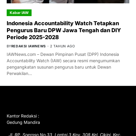
Kabar IAW
Indonesia Accountability Watch Tetapkan
Pengurus Baru DPW Jawa Tengah dan DIY
Periode 2025-2028
BY
REDAKSI IAWNEWS
2 TAHUN AGO
IAWNews.com – Dewan Pimpinan Pusat (DPP) Indonesia
Accountability Watch (IAW) secara resmi mengumumkan
pengangkatan susunan pengurus baru untuk Dewan
Perwakilan…
GET IN TOUCH
Kantor Redaksi :
Gedung Mandira
Jl. RP. Soeroso No.33, Lantai 3 Kav. 308 Kel. Cikini, Kec.