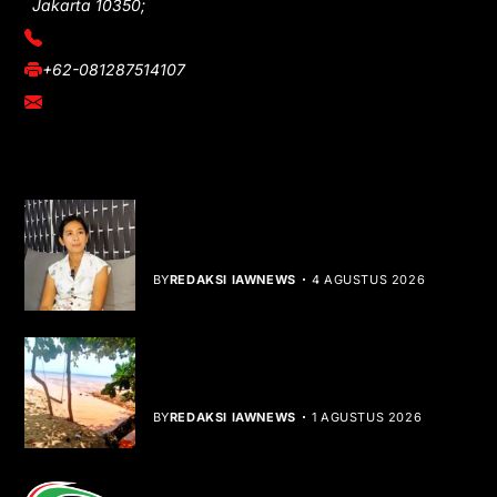
Jakarta 10350;
(021) 3908026
+62-081287514107
adm@iawnews.com
YOU MIGHT LIKE
Rocha Gibson Debut Lewat Single
Dibalik Tawaku Bergenre Slow Rock
BY
REDAKSI IAWNEWS
4 AGUSTUS 2026
Teluk Mata Ikan Keruh, Nelayan Soroti
Dampak Cut and Fill
BY
REDAKSI IAWNEWS
1 AGUSTUS 2026