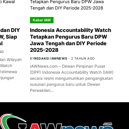
Kabar IAW
dan DIY
Indonesia Accountability Watch
W, Siap
Tetapkan Pengurus Baru DPW
l
Jawa Tengah dan DIY Periode
2025-2028
GO
BY
REDAKSI IAWNEWS
2 TAHUN AGO
an Wilayah
 Watch
IAWNews.com – Dewan Pimpinan Pusat
 Istimewa
(DPP) Indonesia Accountability Watch (IAW)
njungan
secara resmi mengumumkan pengangkatan
susunan pengurus baru untuk Dewan
Perwakilan…