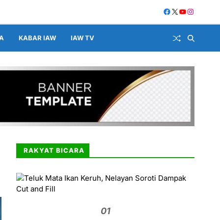
A
KABAR IAW
IAW TV
RAKYAT BICARA
01