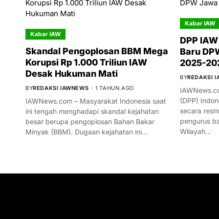
Kabar IAW
Kabar IAW
DPP IAW
Skandal Pengoplosan BBM Mega
Baru DPW
Korupsi Rp 1.000 Triliun IAW
2025-20
Desak Hukuman Mati
BY
REDAKSI 
BY
REDAKSI IAWNEWS
1 TAHUN AGO
IAWNews.co
(DPP) Indon
IAWNews.com – Masyarakat Indonesia saat
secara res
ini tengah menghadapi skandal kejahatan
pengurus ba
besar berupa pengoplosan Bahan Bakar
Wilayah…
Minyak (BBM). Dugaan kejahatan ini…
GET IN TOUCH