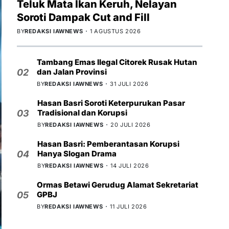
Teluk Mata Ikan Keruh, Nelayan
Soroti Dampak Cut and Fill
BY
REDAKSI IAWNEWS
1 AGUSTUS 2026
Tambang Emas Ilegal Citorek Rusak Hutan
dan Jalan Provinsi
02
BY
REDAKSI IAWNEWS
31 JULI 2026
Hasan Basri Soroti Keterpurukan Pasar
Tradisional dan Korupsi
03
BY
REDAKSI IAWNEWS
20 JULI 2026
Hasan Basri: Pemberantasan Korupsi
Hanya Slogan Drama
04
BY
REDAKSI IAWNEWS
14 JULI 2026
Ormas Betawi Gerudug Alamat Sekretariat
GPBJ
05
BY
REDAKSI IAWNEWS
11 JULI 2026