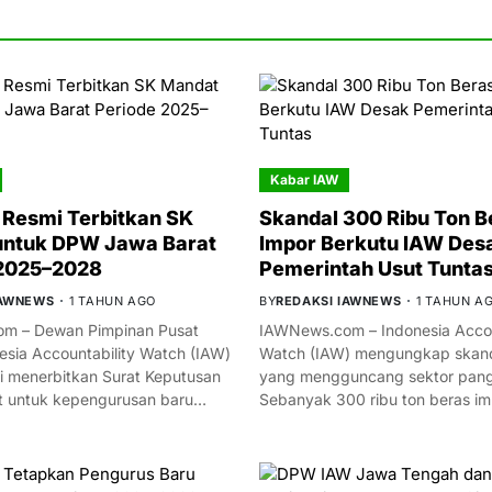
Kabar IAW
Resmi Terbitkan SK
Skandal 300 Ribu Ton B
untuk DPW Jawa Barat
Impor Berkutu IAW Des
 2025–2028
Pemerintah Usut Tunta
IAWNEWS
1 TAHUN AGO
BY
REDAKSI IAWNEWS
1 TAHUN A
m – Dewan Pimpinan Pusat
IAWNews.com – Indonesia Accou
esia Accountability Watch (IAW)
Watch (IAW) mengungkap skand
i menerbitkan Surat Keputusan
yang mengguncang sektor panga
t untuk kepengurusan baru…
Sebanyak 300 ribu ton beras i