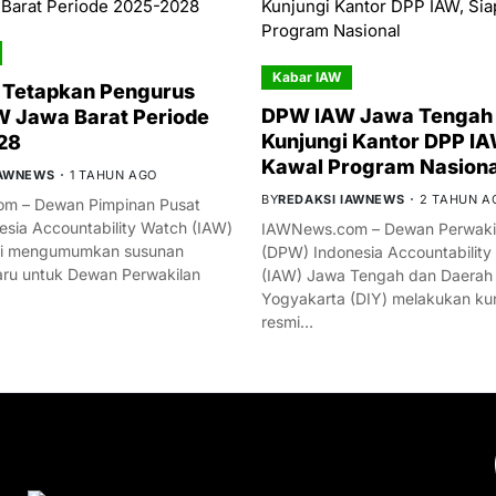
Kabar IAW
 Tetapkan Pengurus
DPW IAW Jawa Tengah 
 Jawa Barat Periode
Kunjungi Kantor DPP IA
28
Kawal Program Nasiona
IAWNEWS
1 TAHUN AGO
BY
REDAKSI IAWNEWS
2 TAHUN A
m – Dewan Pimpinan Pusat
esia Accountability Watch (IAW)
IAWNews.com – Dewan Perwakil
mi mengumumkan susunan
(DPW) Indonesia Accountability
ru untuk Dewan Perwakilan
(IAW) Jawa Tengah dan Daerah
Yogyakarta (DIY) melakukan ku
resmi…
YOU MIGHT LIKE