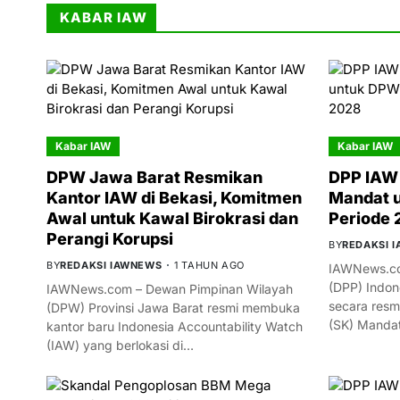
KABAR IAW
Kabar IAW
Kabar IAW
DPW Jawa Barat Resmikan
DPP IAW 
Kantor IAW di Bekasi, Komitmen
Mandat 
Awal untuk Kawal Birokrasi dan
Periode
Perangi Korupsi
BY
REDAKSI 
BY
REDAKSI IAWNEWS
1 TAHUN AGO
IAWNews.co
(DPP) Indon
IAWNews.com – Dewan Pimpinan Wilayah
secara resm
(DPW) Provinsi Jawa Barat resmi membuka
(SK) Manda
kantor baru Indonesia Accountability Watch
(IAW) yang berlokasi di…