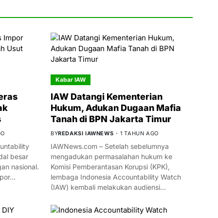
Kabar IAW
eras
IAW Datangi Kementerian
ak
Hukum, Adukan Dugaan Mafia
s
Tanah di BPN Jakarta Timur
GO
BY
REDAKSI IAWNEWS
1 TAHUN AGO
ntability
IAWNews.com – Setelah sebelumnya
al besar
mengadukan permasalahan hukum ke
n nasional.
Komisi Pemberantasan Korupsi (KPK),
mpor…
lembaga Indonesia Accountability Watch
(IAW) kembali melakukan audiensi…