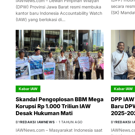
IAWNews.com – Dewan Pimpinan Wilayah
secara resm
(DPW) Provinsi Jawa Barat resmi membuka
(SK) Manda
kantor baru Indonesia Accountability Watch
(IAW) yang berlokasi di…
Kabar IAW
Kabar IAW
Skandal Pengoplosan BBM Mega
DPP IAW
Korupsi Rp 1.000 Triliun IAW
Baru DPW
Desak Hukuman Mati
2025-20
BY
REDAKSI IAWNEWS
1 TAHUN AGO
BY
REDAKSI 
IAWNews.com – Masyarakat Indonesia saat
IAWNews.co