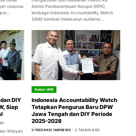
n nasional.
Komisi Pemberantasan Korupsi (KPK),
mpor…
lembaga Indonesia Accountability Watch
(IAW) kembali melakukan audiensi…
Kabar IAW
dan DIY
Indonesia Accountability Watch
W, Siap
Tetapkan Pengurus Baru DPW
l
Jawa Tengah dan DIY Periode
2025-2028
GO
BY
REDAKSI IAWNEWS
2 TAHUN AGO
an Wilayah