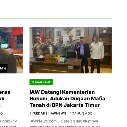
Kabar IAW
eras
IAW Datangi Kementerian
ak
Hukum, Adukan Dugaan Mafia
s
Tanah di BPN Jakarta Timur
GO
BY
REDAKSI IAWNEWS
1 TAHUN AGO
ntability
IAWNews.com – Setelah sebelumnya
al besar
mengadukan permasalahan hukum ke