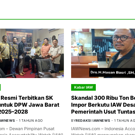
Kabar IAW
Resmi Terbitkan SK
Skandal 300 Ribu Ton B
untuk DPW Jawa Barat
Impor Berkutu IAW Des
 2025–2028
Pemerintah Usut Tunta
IAWNEWS
1 TAHUN AGO
BY
REDAKSI IAWNEWS
1 TAHUN A
m – Dewan Pimpinan Pusat
IAWNews.com – Indonesia Accou
esia Accountability Watch (IAW)
Watch (IAW) mengungkap skand