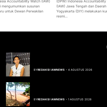
esia Accountability Watch (IAW)
(DPW) Indonesia Accountability
mi mengumumkan susunan
(IAW) Jawa Tengah dan Daerah
ru untuk Dewan Perwakilan
Yogyakarta (DIY) melakukan ku
resmi…
YOU MIGHT LIKE
Rocha Gibson Debut Lewat Single
Dibalik Tawaku Bergenre Slow Rock
BY
REDAKSI IAWNEWS
4 AGUSTUS 2026
Teluk Mata Ikan Keruh, Nelayan Soroti
Dampak Cut and Fill
BY
REDAKSI IAWNEWS
1 AGUSTUS 2026