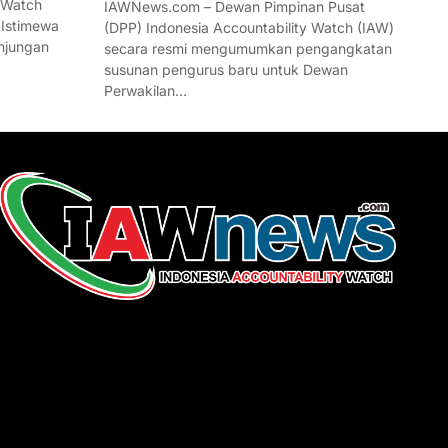
 Watch
IAWNews.com – Dewan Pimpinan Pusat
 Istimewa
(DPP) Indonesia Accountability Watch (IAW)
njungan
secara resmi mengumumkan pengangkatan
susunan pengurus baru untuk Dewan
Perwakilan…