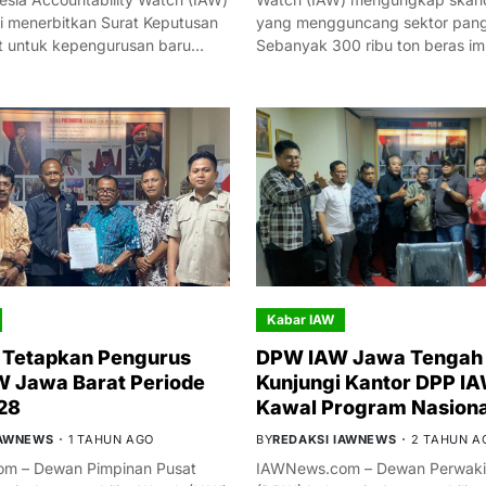
i menerbitkan Surat Keputusan
yang mengguncang sektor panga
t untuk kepengurusan baru…
Sebanyak 300 ribu ton beras i
Kabar IAW
 Tetapkan Pengurus
DPW IAW Jawa Tengah 
 Jawa Barat Periode
Kunjungi Kantor DPP IA
28
Kawal Program Nasiona
IAWNEWS
1 TAHUN AGO
BY
REDAKSI IAWNEWS
2 TAHUN A
m – Dewan Pimpinan Pusat
IAWNews.com – Dewan Perwakil