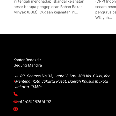
ini tengah menghadapi skandal kejahatan
(DPP) Indon
besar berupa pengoplosan Bahan Bakar
secara res
Minyak (BBM). Dugaan kejahatan ini…
pengurus ba
Wilayah…
GET IN TOUCH
Kantor Redaksi :
Gedung Mandira
Jl. RP. Soeroso No.33, Lantai 3 Kav. 308 Kel. Cikini, Kec.
Menteng, Kota Jakarta Pusat, Daerah Khusus Ibukota
Jakarta 10350;
(021) 3908026
+62-081287514107
adm@iawnews.com