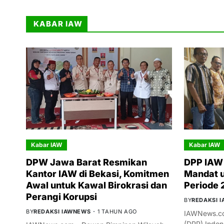
KABAR IAW
Kabar IAW
Kabar IAW
DPW Jawa Barat Resmikan
DPP IAW 
Kantor IAW di Bekasi, Komitmen
Mandat 
Awal untuk Kawal Birokrasi dan
Periode
Perangi Korupsi
BY
REDAKSI 
BY
REDAKSI IAWNEWS
1 TAHUN AGO
IAWNews.co
(DPP) Indon